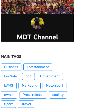
MAIN TAGS
Business
Entertainment
For Sale
golf
Government
LAWS
Marketing
Motorsport
owner
Press release
society
Sport
Travel