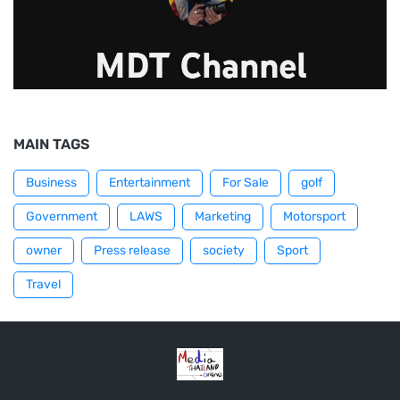
MAIN TAGS
Business
Entertainment
For Sale
golf
Government
LAWS
Marketing
Motorsport
owner
Press release
society
Sport
Travel