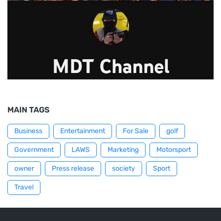
MAIN TAGS
Business
Entertainment
For Sale
golf
Government
LAWS
Marketing
Motorsport
owner
Press release
society
Sport
Travel