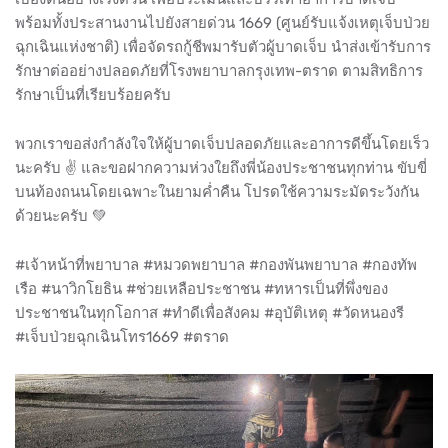
พร้อมทั้งประสานงานไปยังสายด่วน 1669 (ศูนย์รับแจ้งเหตุเจ็บป่วย
ฉุกเฉินแห่งชาติ) เพื่อจัดรถกู้ชีพมารับตัวผู้บาดเจ็บ นำส่งเข้ารับการ
รักษาต่ออย่างปลอดภัยที่โรงพยาบาลกรุงเทพ-ตราด ตามสิทธิการ
รักษาเป็นที่เรียบร้อยครับ
พวกเราขอส่งกำลังใจให้ผู้บาดเจ็บปลอดภัยและอาการดีขึ้นโดยเร็ว
นะครับ ✌️ และขอฝากความห่วงใยถึงพี่น้องประชาชนทุกท่าน ขับขี่
บนท้องถนนโดยเฉพาะในยามค่ำคืน โปรดใช้ความระมัดระวังกัน
ด้วยนะครับ 💚
#เจ้าหน้าที่พยาบาล #หมวดพยาบาล #กองพันพยาบาล #กองทัพ
เรือ #นาวิกโยธิน #ช่วยเหลือประชาชน #ทหารเป็นที่พึ่งของ
ประชาชนในทุกโอกาส #ทำดีเพื่อสังคม #อุบัติเหตุ #วัดหนองรี
#เจ็บป่วยฉุกเฉินโทร1669 #ตราด