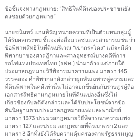
ข้อชี้แจงทางกฎหมาย: “สิทธิในที่ดินของประชาชนยัง
คงชอบด้วยกฎหมาย”
นายชนินทร์ แก่นหิรัญ ทนายความที่เป็นตัวแทนกลุ่มผู้
ได้รับผลกระทบ ชี้แจงต่อสื่อมวลชนและสาธารณชน ว่า
ข้อพิพาทสิทธิในที่ดินบริเวณ “เขากระโดง” แม้จะมีคำ
พิพากษาของศาลฎีกาและศาลอุทธรณ์บางคดีที่การ
รถไฟแห่งประเทศไทย (รฟท.) นำมาอ้าง แต่ภายใต้
ประมวลกฎหมายวิธีพิจารณาความแพ่ง มาตรา 145
วรรคสอง คำพิพากษาดังกล่าวผูกพันเฉพาะคู่ความและ
ที่ดินพิพาทในคดีเท่านั้น ไม่อาจยกขึ้นยันกับราษฎรผู้ถือ
เอกสารสิทธิตามกฎหมายในที่ดินแปลงอื่นซึ่งไม่
เกี่ยวข้องกับคดีดังกล่าวและได้รับประโยชน์จากข้อ
สันนิษฐานตามประมวลกฎหมายแพ่งและพาณิชย์
มาตรา 1373 ประมวลกฎหมายวิธีพิจารณาความแพ่ง
มาตรา 127 และประมวลกฎหมายที่ดิน มาตรา 2 และ
มาตรา 3 อีกทั้งยังได้รับความคุ้มครองตามรัฐธรรมนูญ