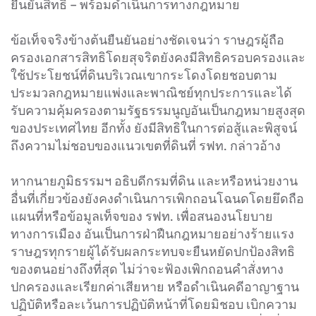
ยืนยันสิทธิ – พร้อมดำเนินการทางกฎหมาย
ข้อเท็จจริงข้างต้นยืนยันอย่างชัดเจนว่า ราษฎรผู้ถือ
ครองเอกสารสิทธิโดยสุจริตยังคงมีสิทธิครอบครองและ
ใช้ประโยชน์ที่ดินบริเวณเขากระโดงโดยชอบตาม
ประมวลกฎหมายแพ่งและพาณิชย์ทุกประการและได้
รับความคุ้มครองตามรัฐธรรมนูญอันเป็นกฎหมายสูงสุด
ของประเทศไทย อีกทั้ง ยังมีสิทธิในการต่อสู้และพิสูจน์
ถึงความไม่ชอบของแนวเขตที่ดินที่ รฟท. กล่าวอ้าง
หากนายภูมิธรรมฯ อธิบดีกรมที่ดิน และหรือหน่วยงาน
อื่นที่เกี่ยวข้องยังคงดำเนินการเพิกถอนโฉนดโดยยึดถือ
แผนที่หรือข้อมูลเท็จของ รฟท. เพื่อสนองนโยบาย
ทางการเมือง อันเป็นการฝ่าฝืนกฎหมายอย่างร้ายแรง
ราษฎรทุกรายผู้ได้รับผลกระทบจะยืนหยัดปกป้องสิทธิ
ของตนอย่างถึงที่สุด ไม่ว่าจะฟ้องเพิกถอนคำสั่งทาง
ปกครองและเรียกค่าเสียหาย หรือดำเนินคดีอาญาฐาน
ปฏิบัติหรือละเว้นการปฏิบัติหน้าที่โดยมิชอบ เบิกความ