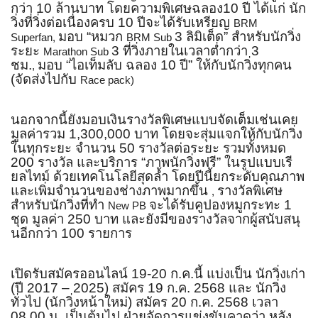
กว่า 10 ล้านบาท โดยความพิเศษฉลอง10 ปี ได้แก่ นัก
วิ่งที่วิ่งต่อเนื่องครบ 10 ปีจะได้รับเหรียญ
BRM
มอบ “หมวก
3 ลิมิเต็ด” สำหรับนักวิ่ง
Superfan,
BRM Sub
ระยะ
3 ที่วิ่งภายในเวลาต่ำกว่า 3
Marathon Sub
ชม.
มอบ “ไอเท็มลับ ฉลอง 10 ปี” ให้กับนักวิ่งทุกคน
,
(จัดส่งไปกับ
Race pack)
นอกจากนี้ยังมอบเงินรางวัลพิ
เศษแบบจัดเต็มเช่นเคย
มูลค่ารวม 1,300,000 บาท โดยจะสุ่มแจกให้กับนักวิ่ง
ในทุ
กระยะ จำนวน 50 รางวัลต่อระยะ รวมทั้งหมด
200 รางวัล และบริการ “ภาพนักวิ่งฟรี” ในรูปแบบเรี
ยลไทม์ ด้วยเทคโนโลยีสุดล้ำ โดยปีนี้ยกระดับคุณภาพ
และเพิ่มจำนวนของช่างภาพมากขึ้น
รางวัลพิเศษ
,
สำหรับนักวิ่งที่ทำ
จะได้รับคูปองหมูกระทะ 1
New PB
ชุด มูลค่า 250 บาท และยังมีของรางวัลจากผู้สนับสนุ
นอีกกว่า 100 รายการ
เปิดรับสมัครออนไลน์ 19-20 ก.ค.นี้ แบ่งเป็น นักวิ่งเก่า
(ปี 2017 – 2025) สมัคร 19 ก.ค. 2568 และ นักวิ่ง
ทั่วไป (นักวิ่งหน้าใหม่) สมัคร 20 ก.ค. 2568 เวลา
08.00 น. เป็นต้นไป ฝ่ายจัดการแข่งขันคาดว่า หลัง