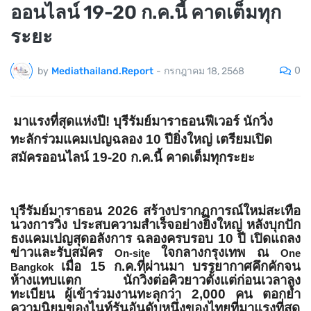
ออนไลน์ 19-20 ก.ค.นี้ คาดเต็มทุก
ระยะ
0
by
Mediathailand.Report
-
กรกฎาคม 18, 2568
มาแรงที่สุดแห่งปี! บุรีรัมย์มาราธอนฟีเวอร์ นักวิ่ง
ทะลักร่วมแคมเปญฉลอง 10 ปียิ่งใหญ่ เตรียมเปิด
สมัครออนไลน์ 19-20 ก.ค.นี้ คาดเต็มทุกระยะ
บุรีรัมย์มาราธอน 2026 สร้างปรากฏการณ์ใหม่สะเทื
อ
นวงการวิ่ง ประสบความสำเร็จอย่างยิ่งใหญ่ หลังบุกปัก
ธงแคมเปญสุดอลังการ ฉลองครบรอบ 10 ปี เปิดแถลง
ข่าวและรับสมัคร
ใจกลางกรุงเทพ ณ
On-site
One
เมื่อ 15 ก.ค.ที่ผ่านมา บรรยากาศคึกคักจน
Bangkok
ห้างแทบแตก นักวิ่งต่อคิวยาวตั้งแต่ก่
อนเวลาลง
ทะเบียน ผู้เข้าร่วมงานทะลุกว่า 2,000 คน ตอกย้ำ
ความนิยมของไนท์รันอันดั
บหนึ่งของไทยที่มาแรงที่สุ
ด