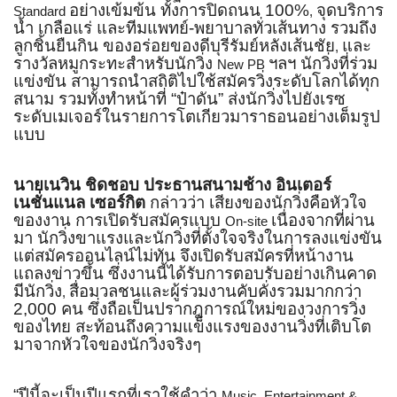
อย่างเข้มข้น ทั้งการปิดถนน 100%
จุดบริการ
Standard
,
น้ำ เกลือแร่ และทีมแพทย์-พยาบาลทั่วเส้นทาง รวมถึง
ลูกชิ้นยืนกิน ของอร่อยของดีบุรีรัมย์หลังเส้
นชัย
และ
,
รางวัลหมูกระทะสำหรับนักวิ่ง
ฯลฯ นักวิ่งที่ร่วม
New PB
แข่งขัน สามารถนำสถิติไปใช้สมัครวิ่
งระดับโลกได้ทุก
สนาม รวมทั้งทำหน้าที่ “ป๋าดัน” ส่งนักวิ่งไปยังเรซ
ระดับเมเจอร์
ในรายการโตเกียวมาราธอนอย่างเต็
มรูป
แบบ
นายเนวิน ชิดชอบ ประธานสนามช้าง อินเตอร์
เนชั่นแนล เซอร์กิต
กล่าวว่า เสียงของนักวิ่งคือหัวใจ
ของงาน การเปิดรับสมัครแบบ
เนื่องจากที่ผ่าน
On-site
มา นักวิ่งขาแรงและนักวิ่งที่ตั้
งใจจริงในการลงแข่งขัน
แต่สมัครออนไลน์ไม่ทัน จึงเปิดรับสมัครที่หน้
างาน
แถลงข่าวขึ้น ซึ่งงานนี้ได้รับการตอบรับอย่
างเกินคาด
มีนักวิ่ง
สื่อมวลชนและผู้ร่วมงานคับคั่
งรวมมากกว่า
,
2,000 คน ซึ่งถือเป็นปรากฎการณ์ใหม่
ของวงการวิ่ง
ของไทย สะท้อนถึงความแข็งแรงของงานวิ่
งที่เติบโต
มาจากหัวใจของนักวิ่
งจริงๆ
“ปีนี้จะเป็นปีแรกที่เราใช้คำว่
า
Music, Entertainment &