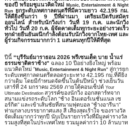
ของปี พร้อมชูแนวคิดใหม่
Music, Entertainment & Night
ยกระดับเทศกาลดนตรีที่มีความยาว 42.195 กม.
Run
ให้ดียิ่งขึ้นกว่า 9 ปีที่ผ่านมา เตรียมเปิดรับสมัคร
ออนไลน์ สำหรับนักวิ่งเก่า วันที่ 19 ก.ค. และนักวิ่ง
ทั่วไป วันที่ 20 ก.ค. ผู้จัดคาดเต็มทุกระยะอย่
างรวดเร็ว
ทุกฝ่ายยืนยันผนึกกำลังต้อนรั
บนักวิ่งจากไทย-เทศ และ
ผู้ร่วมกิจกรรมมากกว่า 1 แสนคนทุกปีให้ดีที่สุด
ปีนี้
“บุรีรัมย์มาราธอน 2026 พรีเซนเต็ด บาย น้ำแร่
ธรรมชาติตราช้าง"
ฉลอง 10 ปีอย่างยิ่งใหญ่ พร้อม
แนวคิดใหม่ “
สู่การยก
Music, Entertainment & Night Run”
ระดับเทศกาลดนตรี
ตลอดระยะทาง 42.195 กม.ที่ดียิ่ง
กว่าเดิม โดยมีกำหนดจัดขึ้นในต้นปีหน้า ช่วงเย็นวัน
เสาร์ที่ 24 มกราคม 2569 ภายใต้คอนเซ็ปต์
Your
สวรรค์ของนักวิ่ง ออกสตาร์ทจาก
Ultimate Destination
สนามแข่งรถระดับโลก “ช้าง อินเตอร์เนชั่นแนล เซ
อร์กิต” และเข้าเส้นชัยที่สนามฟุตบอล ”ช้างอารีนา”
ท่ามกลางบรรยากาศแสง สี เสียงสุดเร้าใจ ของรางวัล
จัดเต็มมากกว่าทุกปี นับเป็นรายการวิ่งที่มีมูลค่
ารางวัล
รวมสูงที่สุดในประเทศไทย รวมมูลค่ากว่า 10 ล้านบาท