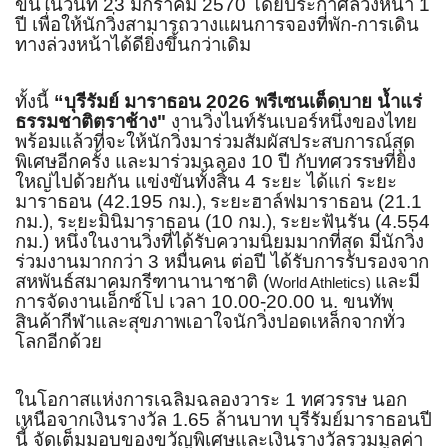
ขึ้นในวันที่ 23 มกราคม 2570 โดยประกาศล่วงหน้า 1
ปี เพื่อให้นักวิ่
งสามารถวางแผนการจองที่พัก-
การเดิน
ทางล่วงหน้าได้ดียิ่งขึ้
นกว่าเดิม
ทั้งนี้
“บุรีรัมย์ มาราธอน 2026 พรีเซนเต็ดบาย น้ำแร่
ธรรมชาติตราช้าง"
งานวิ่งไนท์รันเบอร์หนึ่งของไทย
พร้อมแล้วที่จะให้นักวิ่งมาร่
วมสัมผัสประสบการณ์สุด
พิเศษอี
กครั้ง และมาร่วมฉลอง 10 ปี กับทศวรรษที่ยิ่ง
ใหญ่ไปด้วยกัน แข่งขันทั้งสิ้น 4 ระยะ ได้แก่ ระยะ
มาราธอน (42.195 กม.)
ระยะฮาล์ฟมาราธอน (21.1
,
กม.)
ระยะมินิมาราธอน (10 กม.)
ระยะฟันรัน (4.554
,
,
กม.) หนึ่งในงานวิ่งที่ได้รับความนิ
ยมมากที่สุด มีนักวิ่ง
ร่วมงานมากกว่า 3 หมื่นคน ต่อปี ได้รับการรับรองจาก
สหพันธ์
สมาคมกรีฑานานาชาติ (
และมี
World Athletics)
การจัดงานเอ็กซ์โป เวลา 10.00-20.00 น. ขนทัพ
สินค้ากีฬาและสุ
ขภาพเอาใจนักวิ่งปอดเหล็กจากทั่
ว
โลกอีกด้วย
ในโอกาสแห่งการเฉลิมฉลองวาระ 1 ทศวรรษ นอก
เหนือจากเงินรางวัล 1.65 ล้านบาท บุรีรัมย์มาราธอนปี
นี้ จัดเต็มมอบของขวัญพิเศษและเงิ
นรางวัลรวมมูลค่า