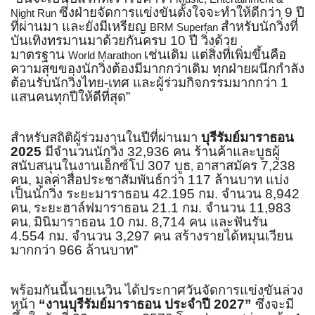
ซึ่งฝ่ายจัดการแข่งขันตั้
งใจจะทำให้ดีกว่า 9 ปี
Night Run
ที่ผ่านมา และยังมีเหรียญ
สำหรับนักวิ่งที่
BRM Superfan
บันเทิ
งทรมานมาด้วยกันครบ 10 ปี วิ่งด้วย
มาตรฐาน
เช่นเดิม แต่สิ่งที่เพิ่มขึ้นคือ
World Marathon
ความสุ
ขของนักวิ่งต้องมีมากกว่าเดิม ทุกฝ่ายผนึกกำลัง
ต้อนรับนักวิ่
งไทย-เทศ และผู้ร่วมกิจกรรมมากกว่า 1
แสนคนทุกปีให้ดีที่สุด”
สำหรับสถิติผู้ร่วมงานในปีที่ผ่
านมา
บุรีรัมย์มาราธอน
2025
มีจำนวนนักวิ่ง 32,936 คน ร้านค้าและบูธผู้
สนับสนุ
นในงานเอ็กซ์โป 307 บูธ
อาสาสมัคร 7,238
,
คน, มูลค่าสื่อประชาสัมพันธ์กว่า 117 ล้านบาท แบ่ง
เป็นนักวิ่ง ระยะมาราธอน 42.195 กม. จำนวน 8,942
คน
ระยะฮาล์ฟมาราธอน 21.1 กม. จำนวน 11,983
,
คน
มินิมาราธอน 10 กม. 8,714 คน และฟันรัน
,
4.554 กม. จำนวน 3,297 คน สร้างรายได้หมุนเวียน
มากกว่า 966 ล้านบาท”
พร้อมกันนี้นายเนวิน ได้ประกาศวันจัดการแข่งขันล่
วง
หน้า
“งานบุรีรัมย์มาราธอน ประจำปี 2027”
ซึ่งจะมี