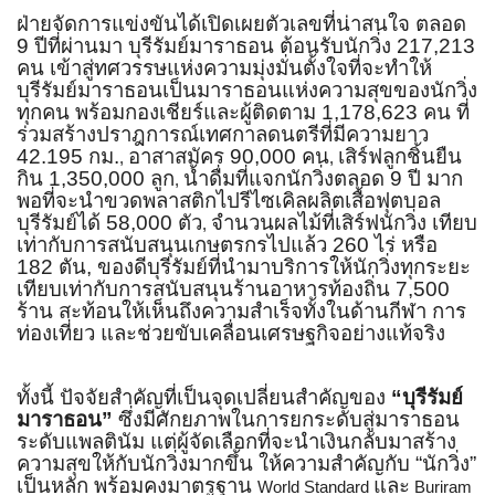
ฝ่ายจัดการแข่งขันได้เปิดเผยตั
วเลขที่น่าสนใจ ตลอด
9 ปีที่ผ่านมา บุรีรัมย์มาราธอน ต้อนรับนักวิ่ง 217,213
คน เข้าสู่ทศวรรษแห่งความมุ่งมั่
นตั้งใจที่จะทำให้
บุรีรัมย์
มาราธอนเป็นมาราธอนแห่งความสุ
ขของนักวิ่ง
ทุกคน พร้อมกองเชียร์และผู้ติดตาม 1,178,623 คน ที่
ร่วมสร้างปราฎการณ์
เทศกาลดนตรีที่มีความยาว
42.195 กม.
อาสาสมัคร 90,000 คน
เสิร์ฟลูกชิ้นยืน
,
,
กิน 1,350,000 ลูก
น้ำดื่มที่แจกนักวิ่งตลอด 9 ปี มาก
,
พอที่จะนำขวดพลาสติกไปรี
ไซเคิลผลิตเสื้อฟุตบอล
บุรีรัมย์
ได้ 58,000 ตัว
จำนวนผลไม้ที่เสิร์ฟนักวิ่ง เทียบ
,
เท่ากับการสนับสนุ
นเกษตรกรไปแล้ว 260 ไร่ หรือ
182 ตัน, ของดีบุรีรัมย์ที่นำมาบริการให้
นักวิ่งทุกระยะ
เทียบเท่ากับการสนับสนุนร้
านอาหารท้องถิ่น 7,500
ร้าน สะท้อนให้เห็นถึงความสำเร็จทั้
งในด้านกีฬา การ
ท่องเที่ยว และช่วยขับเคลื่อนเศรษฐกิจอย่
างแท้จริง
ทั้งนี้ ปัจจัยสำคัญที่เป็นจุดเปลี่
ยนสำคัญของ
“บุรีรัมย์
มาราธอน”
ซึ่งมีศักยภาพในการยกระดับสู่
มาราธอน
ระดับแพลตินัม แต่ผู้จัดเลือกที่จะนำเงินกลั
บมาสร้าง
ความสุขให้กับนักวิ่
งมากขึ้น ให้ความสำคัญกับ “นักวิ่ง”
เป็นหลัก พร้อมคงมาตรฐาน
และ
World Standard
Buriram