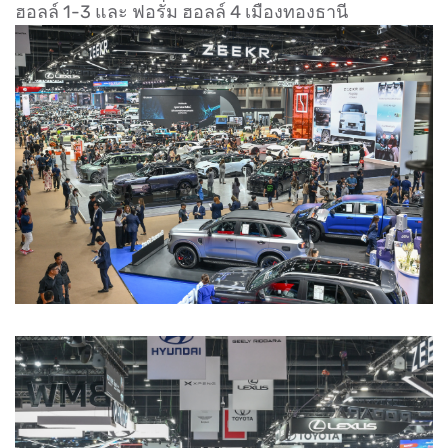
ฮอลล์ 1-3 และ ฟอรั่ม ฮอลล์ 4 เมืองทองธานี