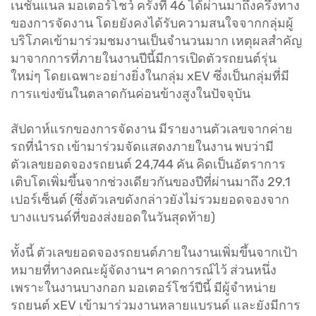
เนชั่นแนล มอเตอร์โชว์ ครั้งที่ 46 ได้ผ่านมาถึงครึ่งทาง
ของการจัดงาน โดยยังคงได้รับความสนใจจากกลุ่มผู้
บริโภคเข้ามาร่วมชมงานเป็นจำนวนมาก เหตุผลสำคัญ
มาจากการที่ภายในงานปีนี้มีการเปิดตัวรถยนต์รุ่น
ใหม่ๆ โดยเฉพาะอย่างยิ่งในกลุ่ม xEV ซึ่งเป็นกลุ่มที่มี
การแข่งขันในตลาดกันค่อนข้างสูงในปัจจุบัน
สัปดาห์แรกของการจัดงาน มีรายงานตัวเลขจากค่าย
รถที่นำรถ เข้ามาร่วมจัดแสดงภายในงาน พบว่ามี
ตัวเลขยอดจองรถยนต์ 24,744 คัน คิดเป็นอัตราการ
เติบโตเพิ่มขึ้นจากช่วงเดียวกันของปีที่ผ่านมาถึง 29.1
เปอร์เซ็นต์ (ซึ่งตัวเลขดังกล่าวยังไม่รวมยอดจองจาก
บางแบรนด์ที่ของส่งยอดในวันสุดท้าย)
ทั้งนี้ ตัวเลขยอดจองรถยนต์ภายในงานเพิ่มขึ้นจากเป้า
หมายที่ทางคณะผู้จัดงานฯ คาดการณ์ไว้ ส่วนหนึ่ง
เพราะในงานบางกอก มอเตอร์โชว์ปีนี้ มีผู้จำหน่าย
รถยนต์ xEV เข้ามาร่วมงานหลายแบรนด์ และยังมีการ