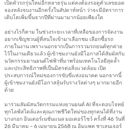
เปิดตัวรถรุ่นใหม่อีกหลายรุ่น แต่คงต้องรอดูตัวเลขยอด
จองหลังจบงานอีกครั้งในสัปดาห์หน้า ว่าจะมีอัตราการ
เติบโตเพิ่มขึ้นจากปีที่ผ่านมามากน้อยเพียงใด
อย่างไรก็ตาม ในช่วงระยะเวลาที่เหลือของการจัดงาน
อยากเชิญชวนผู้ที่สนใจเข้ามาเลือกชม เลือกซื้อรถ
ภายในงาน เพราะนอกจากเป็นการรวมรถยนต์ทุกค่าย
ไว้ในงานเดียวแล้ว ผู้เข้าชมงานยังมีโอกาสได้สัมผัสกับ
นวัตกรรมยานยนต์ไฟฟ้าที่มาพร้อมเทคโนโลยีสุดล้ำ
และประสิทธิภาพที่เป็นมิตรต่อสิ่งแวดล้อม เปิด
ประสบการณ์ใหม่ของการขับขี่แห่งอนาคต นอกจากนี้
ผู้เข้าชมงานยังมีโอกาสลุ้นรับรางวัลต่างๆ มากมายอีก
ด้วย
มาร่วมสัมผัสนวัตกรรมแห่งยานยนต์ AI ที่จะตอบโจทย์
ทุกไลฟ์สไตล์และคุณภาพชีวิตใหม่ของทุกคนได้ที่งาน
บางกอก อินเตอร์เนชั่นแนล มอเตอร์โชว์ ครั้งที่ 46 วันที่
26 มีนาคม – 6 เมษายน 2568 ณ อิมแพค ชาเลนเจอร์