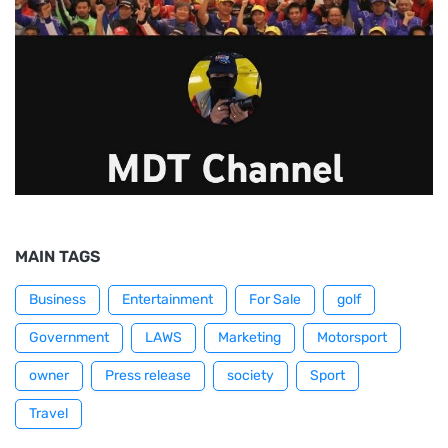
MAIN TAGS
Business
Entertainment
For Sale
golf
Government
LAWS
Marketing
Motorsport
owner
Press release
society
Sport
Travel