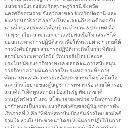
แนวชายฝั่งของจังหวัดสุราษฎร์ธานี จังหวัด
นครศรีธรรมราช จังหวัดสงขลา จังหวัดปัตตานี และ
จังหวัดนราธิวาส ออกไปในทะเลจนถึงเขตติดต่อกับ
น่านน้ำของประเทศเพื่อนบ้าน จำนวน 3 ประเทศ คือ
กัมพูชา เวียดนาม และ มาเลเซียพลเรือโท นเรศฯ ได้
มอบแนวทางการปฏิบัติงาน เพื่อให้หน่วยต่าง ๆ ภายใต้
การบังคับบัญชา สามารถปฏิบัติภารกิจในการพิทักษ์
สถาบันพระมหากษัตริย์ รักษาอธิปไตยและผล
ประโยชน์ของชาติทางทะเล ตลอดจน การสนับสนุน
การรักษาความมั่นคงภายในประเทศ รวมทั้ง การ
พัฒนาประเทศและช่วยเหลือประชาชน โดยได้ยึดถือ
และนำนโยบายของผู้บัญชาการทหารเรือ ภายใต้กรอบ
แนวคิด "เทิดทูนสถาบัน ป้องกันรัฐ พัฒนาชาติ
ราษฎร์ศรัทธา" และ นโยบายของหน่วยเหนือทุกระดับ
มากำหนดเป็นกรอบแนวคิดสำคัญของผู้บัญชาการทัพ
เรือภาคที่ 2 คือ "พิทักษ์สถาบัน ป้องกันอ่าวไทย สามัคคี
รวมใจ ห่วงใยประชาชน" โดยมุ่งเน้นการปฏิบัติในการ
ปกป้องและเทิดทูนสถาบันพระมหากษัตริย์ การดำรง