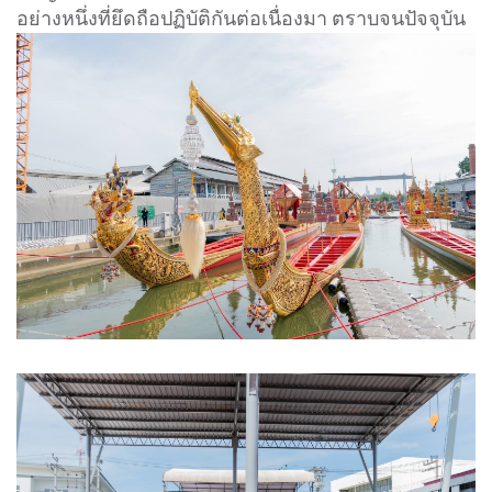
อย่างหนึ่งที่ยึดถือปฏิบัติกันต่อเนื่องมา ตราบจนปัจจุบัน