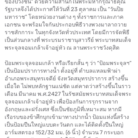
ของปวงชน” ด้วยความสำนึกในพระมหากรุณาธิคุณ
รัฐบาลจึงได้ประกาศให้วันที่ 23 ตุลาคม เป็น “วันปิย
มหาราช” โดยหน่วยงานต่าง ๆ ทั้งราชการและภาค
เอกชน จะพร้อมใจกันประกอบพิธีวางพวงมาลาถวาย
ราชสักการะ ในทุกจังหวัดทั่วประเทศ โดยมีการจัดพิธี
เป็นส่วนกลางที่ พระบรมราชานุสาวรีย์ พระบาทสมเด็จ
พระจุลจอมเกล้าเจ้าอยู่หัว ณ ลานพระราชวังดุสิต
ป้อมพระจุลจอมเกล้า หรือเรียกสั้น ๆ ว่า “ป้อมพระจุลฯ”
เป็นป้อมปราการทางน้ำ ตั้งอยู่ที่ ตำบลแหลมฟ้าผ่า
อำเภอพระสมุทรเจดีย์ จังหวัดสมุทรปราการ สร้างขึ้น
เมื่อใด ไม่พบหลักฐานแน่ชัด แต่คาดว่าสร้างขึ้นในราว
เดือน มีนาคม พ.ศ.2427 ในรัชสมัยพระบาทสมเด็จพระ
จุลจอมเกล้าเจ้าอยู่หัว เพื่อป้องกันการรุกรานจาก
อังกฤษและฝรั่งเศส ซึ่งเป็นชัยภูมิที่เหมาะสม หากมี
เรือรบของข้าศึกบุกเข้ามาทางปากน้ำ ป้อมแห่งนี้สร้าง
เป็นป้อมปืนใหญ่แบบตะวันตก และได้ติดตั้งปืนใหญ่
อาร์มสตรอง 152/32 มม. (6 นิ้ว) จำนวน 7 กระบอก