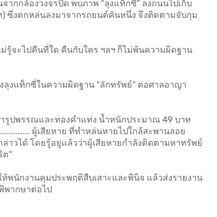
วนจากกล้องวงจรปิด พบภาพ “ลุงแท็กซี่” ลงถนนไปเก็บ
ท) ซึ่งตกหล่นลงมาจากรถยนต์คันหนึ่ง จึงติดตามจับกุม
 ไม่รู้จะไปคืนที่ใด คืนกับใคร ฯลฯ ก็ไม่พ้นความผิดฐาน
้องลุงแท็กซี่ในความผิดฐาน “ลักทรัพย์” ต่อศาลอาญา
งคำรูปพรรณและทองคำแท่ง น้ำหนักประมาณ 49 บาท
............... ผู้เสียหาย ที่ทำหล่นหายไปใกล้สะพานลอย
งกล่าวได้ โดยรู้อยู่แล้วว่าผู้เสียหายกำลังติดตามหาทรัพย์
ิต”
ให้พนักงานคุมประพฤติสืบเสาะและพินิจ แล้วส่งรายงาน
พิพากษาต่อไป