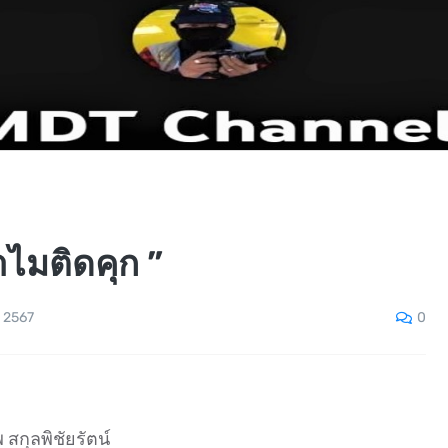
ทำไมติดคุก ”
0
 2567
ุลพิชัยรัตน์