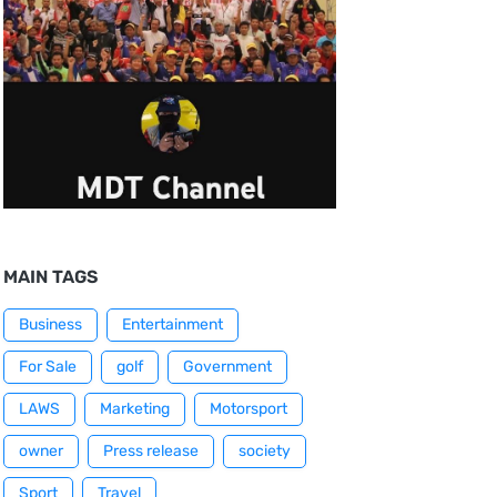
MAIN TAGS
Business
Entertainment
For Sale
golf
Government
LAWS
Marketing
Motorsport
owner
Press release
society
Sport
Travel