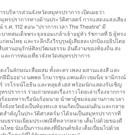
ารบริหารส่วนจังหวัดสมุทรปราการ เปิดเผยว่า
ัดสมุทรปราการทางด้านประวัติศาสตร์ การแสดงแสงเสียง
ณ์ ร.ศ. 112 ตอน “ปราการเวลา The Theatre” มี
ะบาทสมเด็จพระจุลจอมเกล้าเจ้าอยู่หัว รัชกาลที่ 5 ผู้ทรง
แก่คนไทย และระลึกถึงวีรบุรุษผู้เสียสละปกป้องอธิปไตย
ืบสานอนุรักษ์ศิลปวัฒนธรรม อันดีงามของท้องถิ่น ส่ง
์ และการท่องเที่ยวจังหวัดสมุทรปราการ
ดงในลักษณะสื่อผสม ทั้งละคร เพลง ผสานแสงสี และ
งมากฝีมืออย่าง นพพล โกมารชุน แพนเค้ก เขมนิจ จามิกรณ์
ร์ วรโรจน์โยธิน และหลุยส์ เฮส พร้อมนักแสดงรับเชิญ
มุทรปราการ ร่วมถ่ายทอดเรื่องราวโดยเล่าเรื่องจากการ
ิตพร้อมทหารเรือนับร้อยนาย นำพาผู้ชมล่องผ่านกาลเวลา
ั้งจังหวัดยังเป็นท้องทะเล จนเกิดเป็นแผ่นดิน และกลาย
กฤตสำคัญในประวัติศาสตร์มาได้จนเป็นสมุทรปราการที่
ีขนบธรรมเนียมประเพณีที่หลากหลาย เต็มไปด้วยของดี
ไทย นับเป็นการแสดงที่มีมนต์ขลัง เต็มเปี่ยมไปด้วย