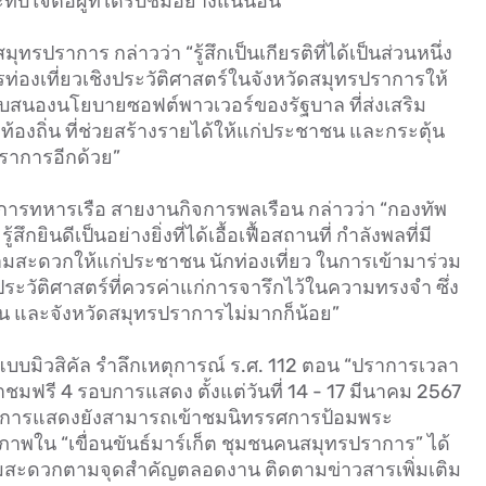
บใจต่อผู้ที่ได้รับชมอย่างแน่นอน”
ุทรปราการ กล่าวว่า “รู้สึกเป็นเกียรติที่ได้เป็นส่วนหนึ่ง
รท่องเที่ยวเชิงประวัติศาสตร์ในจังหวัดสมุทรปราการให้
นการตอบสนองนโยบายซอฟต์พาวเวอร์ของรัฐบาล ที่ส่งเสริม
องถิ่น ที่ช่วยสร้างรายได้ให้แก่ประชาชน และกระตุ้น
ราการอีกด้วย”
ิการทหารเรือ สายงานกิจการพลเรือน กล่าวว่า “กองทัพ
ึกยินดีเป็นอย่างยิ่งที่ได้เอื้อเฟื้อสถานที่ กำลังพลที่มี
สะดวกให้แก่ประชาชน นักท่องเที่ยว ในการเข้ามาร่วม
ะวัติศาสตร์ที่ควรค่าแก่การจารึกไว้ในความทรงจำ ซึ่ง
น และจังหวัดสมุทรปราการไม่มากก็น้อย”
บมิวสิคัล รำลึกเหตุการณ์ ร.ศ. 112 ตอน “ปราการเวลา
ชมฟรี 4 รอบการแสดง ตั้งแต่วันที่ 14 - 17 มีนาคม 2567
่อนการแสดงยังสามารถเข้าชมนิทรรศการป้อมพระ
ภาพใน “เขื่อนขันธ์มาร์เก็ต ชุมชนคนสมุทรปราการ” ได้
ามสะดวกตามจุดสำคัญตลอดงาน ติดตามข่าวสารเพิ่มเติม