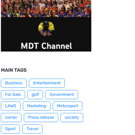
MAIN TAGS
Business
Entertainment
For Sale
golf
Government
LAWS
Marketing
Motorsport
owner
Press release
society
Sport
Travel