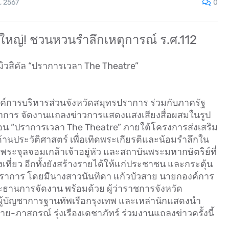
0
, 2567
ใหญ่! ชวนหวนรำลึกเหตุการณ์ ร.ศ.112
วสิคัล “ปราการเวลา The Theatre”
งค์การบริหารส่วนจังหวัดสมุทรปราการ ร่วมกับภาครัฐ
าร จัดงานแถลงข่าวการแสดงแสงเสียงสื่อผสมในรูป
 ตอน “ปราการเวลา The Theatre” ภายใต้โครงการส่งเสริม
านประวัติศาสตร์ เพื่อเทิดพระเกียรติและน้อมรำลึกใน
จุลจอมเกล้าเจ้าอยู่หัว และสถาบันพระมหากษัตริย์ที่
เที่ยว อีกทั้งยังสร้างรายได้ให้แก่ประชาชน และกระตุ้น
าการ โดยมีนางสาวนันทิดา แก้วบัวสาย นายกองค์การ
ธานการจัดงาน พร้อมด้วย ผู้ว่าราชการจังหวัด
ู้บัญชาการฐานทัพเรือกรุงเทพ และเหล่านักแสดงนำ
สปาย-ภาสกรณ์ รุ่งเรืองเดชาภัทร์ ร่วมงานแถลงข่าวครั้งนี้