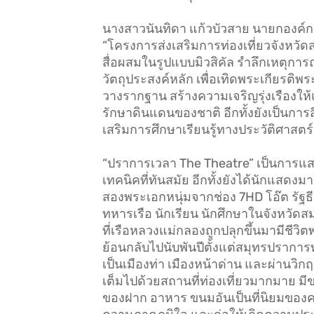
นางสาวนันทิดา แก้วบัวสาย นายกองค์ก
“โครงการส่งเสริมการท่องเที่ยวจังหว
สื่อผสมในรูปแบบมิวสิคัล รำลึกเหตุการ
วัตถุประสงค์หลัก เพื่อเทิดพระเกียรติพร
วางรากฐาน สร้างความเจริญรุ่งเรืองให้
รักษาดินแดนของชาติ อีกทั้งยังเป็นการส
เสริมการศึกษาเรียนรู้ทางประวัติศาสตร
“ปราการเวลา The Theatre” เป็นการแส
เทคนิคที่ทันสมัย อีกทั้งยังได้นักแสด
สองพระเอกหนุ่มจากช่อง 7HD โอ๊ต รัฐธี
ทหารเรือ นักเรียน นักศึกษาในจังหวัดส
ที่เรือหลวงแม่กลองถูกปลุกขึ้นมามีชีว
ย้อนกลับไปนับพันปีตั้งแต่สมุทรปราการท
เป็นเมืองท่า เมืองหน้าด่าน และผ่านวิ
เต็มไปด้วยสถานที่ท่องเที่ยวมากมาย ม
ของฝาก อาหาร ขนมอันเป็นที่นิยมของคน