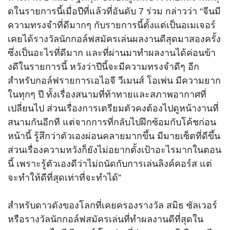
ดในรายการนี้เมื่อปีที่แล้วที่
อันดับ
7
ร่วม กล่าวว่า “จีนมี
ความทรงจำที่ดีมากๆ กับรายการนี้ตั้งแต่เป็
นอเมเจอร์
เคยได้รางวัลนักกอล์ฟสมัครเล่
นผลงานดีสุดมาสองครั้ง
ซึ่งเป็นอะไรที่ดีมาก และที่ผ่านมาทำผลงานได้ค่อนข้
า
งดีในรายการนี้ หวังว่าปีนี้จะมีความทรงจำดีๆ อีก
สำหรับกอล์ฟรายการเอไอจี วีเมนส์ โอเพ่น มีความยาก
ในทุกๆ ปี ทั้งเรื่องสนามที่ท้
าทายและสภาพอากาศที่
เปลี่ยนไป ส่วนเรื่องการเตรียมตัวคงต้
องไปดูหน้างานที่
สนามกันอีกที แต่จากการที่กลับไปฝึกซ้อมกั
บโค้ชก่อน
หน้านี้ รู้สึกว่าตัวเองผ่อนคลายมากขึ้น มีมายเซ็ตที่ดีขึ้น
ส่วนเรื่องความหวังก็ยังไม่
อยากตั้งเป้าอะไรมากในตอน
นี้ เพราะรู้ตัวเองดีว่าไม่ถนัดกั
บการเล่นลิงค์คอร์ส แต่
จะทำให้ดีที่สุดเท่าที่
จะทำได้”
สำหรับดาวดังของโลกที่
เคยครองรางวัล สมิธ ซัลเวอร์
หรือรางวัลนักกอล์ฟสมัครเล่นที่
ทำผลงานดีที่สุดใน