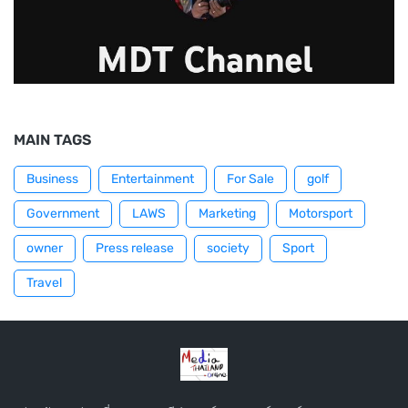
MAIN TAGS
Business
Entertainment
For Sale
golf
Government
LAWS
Marketing
Motorsport
owner
Press release
society
Sport
Travel