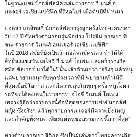
ในฐานะแชมป์กอล์ฟสมั
ครเล่นรายการ วีเมนส์ อ
เมเจอร์ เอเชีย-แปซิฟิก ที่สิงคโปร์ เมื่อต้นปีที่ผ่านมา
แอลล่า แกลิทสกี้ นักกอล์ฟดาวรุ่งลูกครึ่งไทย-
แคนาดา
วัย
17
ปี ซึ่งหวังตามรอยรุ่นพี่อย่าง โปรจีน-อาฒยา ที่
ชนะรายการ วีเมนส์ อเมเจอร์ เอเชีย-แปซิฟิก
ในปี
2018
สมัยที่ยังเป็นนักกอล์ฟสมัครเล่
น ทำให้ได้
สิทธิลงแข่งขัน เอไอจี วีเมนส์ โอเพ่น และคว้ารางวัล
สมิธ ซัลเวอร์ มาได้ในปีนั้น เจ้าตัวเผยว่า “จริงๆ แล้วหนู
แค่พยายามสนุกกับทุกช่
วงเวลาที่มี พยายามทำให้ดี
ที่สุดเมื่อมี
โอกาส และมีความสุขในทุกๆ ครั้ง หนูตั้งตา
รอที่จะได้ลงเล่
นในรายการ เอไอจี วีเมนส์ โอเพ่น
เพราะรู้สึกว่ารายการนี้คือที่
สุดของการแข่งขันกอล์ฟ
หญิง ซึ่งจริงๆ แล้วทุกรายการเมเจอร์มีความยิ่
งใหญ่
และสำคัญทั้งหมด เพียงแต่หนูชอบรายการนี้มากที่
สุด”
ทางด้าน อาฒยา ฐิติกุล ซึ่งเป็นผู้เล่นชาวไทยผลงานดีสุ