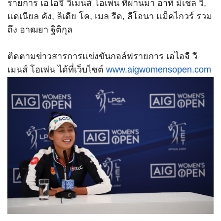
รายการ เอไอจี วีเมนส์ โอเพ่น ที่ผ่านมา อาทิ มิเชล วี,
แดเนียล คัง, ลิเดีย โค, เมล รีด, ลีโอนา แม็คไกวร์ รวม
ถึง อาฒยา ฐิติกุล
ติดตามข่าวสารการแข่งขันกอล์
ฟรายการ เอไอจี วี
เมนส์ โอเพ่น ได้ที่เว็บไซต์
www.aigwomensopen.com