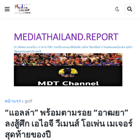
หน้าแรก
golf
“แอลล่า” พร้อมตามรอย “อาฒยา”
ลงสู้ศึก เอไอจี วีเมนส์ โอเพ่น เมเจอร์
สุดท้ายของปี