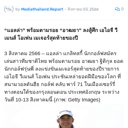
0
by
Mediathailand.Report
-
สิงหาคม 03, 2566
“แอลล่า” พร้อมตามรอย “อาฒยา” ลงสู้ศึก เอไอจี วี
เมนส์ โอเพ่น เมเจอร์สุดท้ายของปี
3
สิงหาคม
2566 –
แอลล่า แกลิทสกี้ นักกอล์ฟสมัคร
เล่นสาวทีมชาติไทย
พร้อมตามรอย อาฒยา ฐิติกุล ยอด
นักกอล์ฟรุ่นพี่ ลงแข่งขันเมเจอร์สุดท้ายของปี
รายการ
เอไอจี วีเมนส์ โอเพ่น ประชันเหล่ายอดฝีมือของโลก ที่
สนามวอลตันฮีธ กอล์ฟ คลับ พาร์
71
ในเมืองเซอร์รี่
ทางตอนใต้ของกรุงลอนดอน ประเทศอังกฤษ ระหว่าง
วันที่
10-13
สิงหาคมนี้
(
ภาพ
:
Getty Images)