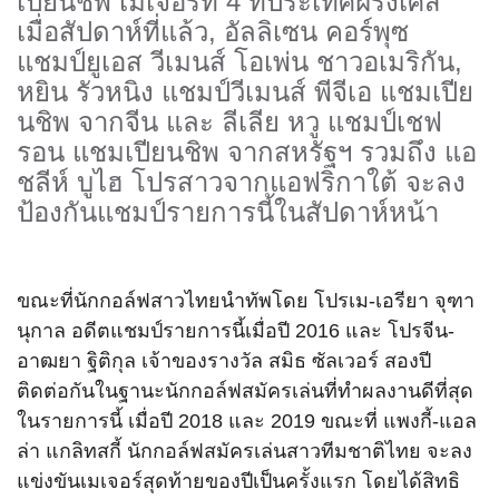
เปียนชิพ เมเจอร์ที่
4
ที่ประเทศฝรั่งเศส
เมื่อสัปดาห์ที่แล้ว, อัลลิเซน คอร์พุซ
แชมป์ยูเอส วีเมนส์ โอเพ่น ชาวอเมริกัน,
หยิน รัวหนิง แชมป์วีเมนส์ พีจีเอ แชมเปีย
นชิพ จากจีน และ ลีเลีย หวู แชมป์เชฟ
รอน แชมเปียนชิพ จากสหรัฐฯ รวมถึง แอ
ชลีห์ บูไฮ โปรสาวจากแอฟริกาใต้ จะลง
ป้องกันแชมป์รายการนี้ในสั
ปดาห์หน้า
ขณะที่นักกอล์ฟสาวไทยนำทัพโดย โปรเม-เอรียา จุฑา
นุกาล อดีตแชมป์รายการนี้เมื่อปี
2016
และ โปรจีน-
อาฒยา ฐิติกุล เจ้าของรางวัล สมิธ ซัลเวอร์ สองปี
ติดต่อกันในฐานะนักกอล์
ฟสมัครเล่นที่ทำผลงานดีที่สุ
ด
ในรายการนี้ เมื่อปี
2018
และ
2019
ขณะที่ แพงกี้-แอล
ล่า แกลิทสกี้ นักกอล์ฟสมัครเล่นสาวทีมชาติไทย
จะลง
แข่งขันเมเจอร์สุดท้
ายของปีเป็นครั้งแรก โดยได้สิทธิ