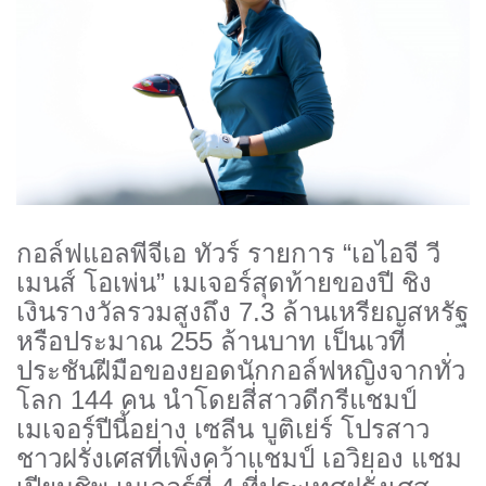
กอล์ฟแอลพีจีเอ ทัวร์ รายการ “เอไอจี วี
เมนส์ โอเพ่น” เมเจอร์สุดท้ายของปี ชิง
เงินรางวัลรวมสูงถึง
7.3
ล้านเหรียญสหรัฐ
หรือประมาณ
255
ล้านบาท เป็นเวที
ประชันฝีมือของยอดนั
กกอล์ฟหญิงจากทั่ว
โลก
144
คน นำโดยสี่สาวดีกรีแชมป์
เมเจอร์ปี
นี้อย่าง เซลีน บูติเย่ร์ โปรสาว
ชาวฝรั่งเศสที่เพิ่งคว้
าแชมป์ เอวิยอง แชม