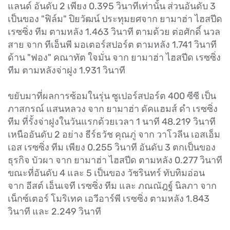
แลนด์ อันดับ 2 เพียง 0.395 วินาทีเท่านั้น ส่วนอันดับ 3
เป็นของ "ฟิล์ม" ปิยวัฒน์ ประทุมยศจาก ยามาฮ่า ไฮสปีด
เรซซิ่ง ทีม ตามหลัง 1.463 วินาที ตามด้วย ต่อศักดิ์ นวล
สาย จาก ทีเอ็นพี มอเตอร์สปอร์ต ตามหลัง 1.741 วินาที
ด้าน "ฟอง" คณาทัต ใจมั่น จาก ยามาฮ่า ไฮสปีด เรซซิ่ง
ทีม ตามหลังจ่าฝูง 1.931 วินาที
ขยับมาที่ผลการซ้อมในรุ่น ซูเปอร์สปอร์ต 400 ซีซี เป็น
ภาสกรณ์ แสนหลวง จาก ยามาฮ่า ดัคแฮมส์ ดำ เรซซิ่ง
ทีม ที่รั้งจ่าฝูงในวันแรกด้วยเวลา 1 นาที 48.219 วินาที
เหนืออันดับ 2 อย่าง ธีร์ธวัช คุณภู่ จาก วาโวลีน เอสเอ็ม
เอส เรซซิ่ง ทีม เพียง 0.255 วินาที อันดับ 3 ตกเป็นของ
ธุรกิจ บัวผา จาก ยามาฮ่า ไฮสปีด ตามหลัง 0.277 วินาที
ขณะที่อันดับ 4 และ 5 เป็นของ วัชรินทร์ ทับทิมอ่อน
จาก อีสต์ เอ็นเจที เรซซิ่ง ทีม และ ภณณัฎฐ์ นิลภา จาก
เน็กซ์เตอร์ โมริเทค เอวีอาร์พี เรซซิ่ง ตามหลัง 1.843
วินาที และ 2.249 วินาที