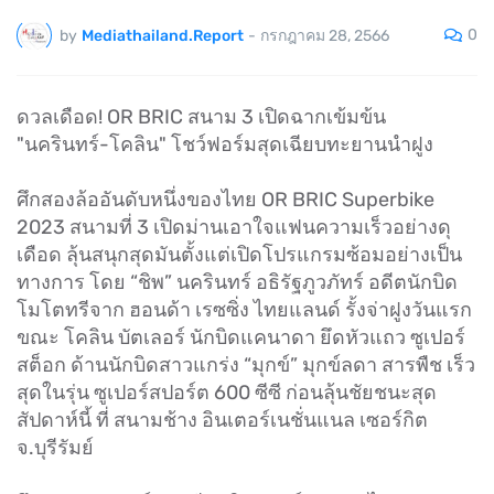
0
by
Mediathailand.Report
-
กรกฎาคม 28, 2566
ดวลเดือด! OR BRIC สนาม 3 เปิดฉากเข้มข้น
"นครินทร์-โคลิน" โชว์ฟอร์มสุดเฉียบทะยานนำฝูง
ศึกสองล้ออันดับหนึ่งของไทย OR BRIC Superbike
2023 สนามที่ 3 เปิดม่านเอาใจแฟนความเร็วอย่างดุ
เดือด ลุ้นสนุกสุดมันตั้งแต่เปิดโปรแกรมซ้อมอย่างเป็น
ทางการ โดย “ชิพ” นครินทร์ อธิรัฐภูวภัทร์ อดีตนักบิด
โมโตทรีจาก ฮอนด้า เรซซิ่ง ไทยแลนด์ รั้งจ่าฝูงวันแรก
ขณะ โคลิน บัตเลอร์ นักบิดแคนาดา ยึดหัวแถว ซูเปอร์
สต็อก ด้านนักบิดสาวแกร่ง “มุกข์” มุกข์ลดา สารพืช เร็ว
สุดในรุ่น ซูเปอร์สปอร์ต 600 ซีซี ก่อนลุ้นชัยชนะสุด
สัปดาห์นี้ ที่ สนามช้าง อินเตอร์เนชั่นแนล เซอร์กิต
จ.บุรีรัมย์