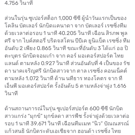
4.756 วินาที
ส่วนในรุ่น ซูเปอร์สต็อก 1,000 ซีซี ผู้นำวันแรกเป็นของ
โคลิน บัตเลอร์ นักบิดแคนาดา จาก บัตเลอร์ เรซซิ่งทีม
ด้วยเวลาต่อรอบ 1 นาที 40.205 วินาที เฉือน สิรภพ พูล
ศรี จาก ไบค์สตอรี่ บริดจสโตน บีบีเค ยูนิแบ็ต เรซซิ่ง ทีม
อันดับ 2 เพียง 0.865 วินาที ขณะที่อันดับ 3 ได้แก่ ออ ปิ
ตะบุตร นักบิดจอมเก๋า จาก คอร์ มอเตอร์สปอร์ต ไทย
แลนด์ ตามหลัง 0.927 วินาที ส่วนอันดับที่ 4 เป็นของ รัช
ดา นาคเจริญศรี นักบิดสาวจาก ตาล เรซซิ่ง คอนเน็คต์
ตามหลัง 1.072 วินาที ด้าน นทีธาร ทองโคตร จาก ที
เอ็นพี มอเตอร์สปอร์ต รั้งอันด้บ 5 ตามหลังจ่าฝูง 1.616
วินาที
ด้านสถานการณ์ในรุ่น ซูเปอร์สปอร์ต 600 ซีซี นักบิด
สาวแกร่ง “มุกข์” มุกข์ลดา สารพืช รั้งจ่าฝูงด้วยเวลาต่อ
รอบ 1 นาที 39.671 วินาที เฉือนทีมเมท “นิว” ปัณณสรณ์
แก้วสนธิ นักบิดระดับเอเชียจาก ฮอนด้า เรซซิ่ง ไทย