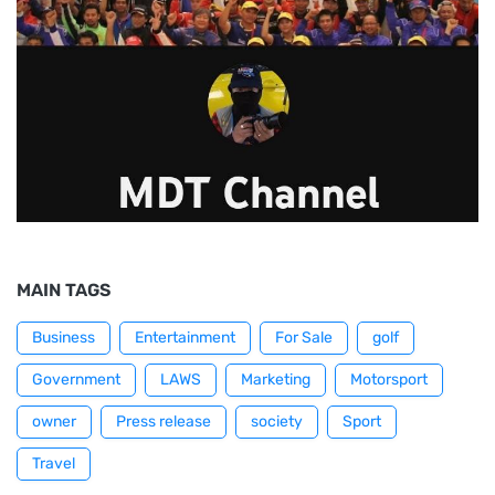
MAIN TAGS
Business
Entertainment
For Sale
golf
Government
LAWS
Marketing
Motorsport
owner
Press release
society
Sport
Travel