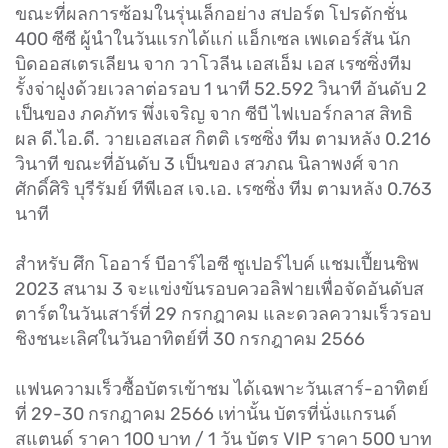
ขณะที่ผลการซ้อมในรุ่นเล็กอย่าง สปอร์ต โปรดักชั่น
400 ซีซี ผู้นำในวันแรกได้แก่ แอ็กเซล เพเดอร์สัน นัก
บิดออสเตรเลียน จาก วาโวลีน เอสเอ็ม เอส เรซซิ่งทีม
รั้งจ่าฝูงด้วยเวลาต่อรอบ 1 นาที 52.592 วินาที อันดับ 2
เป็นของ ภคภัทร พึ่งเจริญ จาก ซีบี ไฟเบอร์กลาส สิทธิ
ผล ดี.ไอ.ดี. วายเอสเอส กิตติ เรซซิ่ง ทีม ตามหลัง 0.216
วินาที ขณะที่อันดับ 3 เป็นของ สวภณ นิลาพงศ์ จาก
ศักดิ์ศิริ บุรีรัมย์ ทีพีเอส เจ.เอ. เรซซิ่ง ทีม ตามหลัง 0.763
นาที
สำหรับ ศึก โออาร์ บีอาร์ไอซี ซูเปอร์ไบค์ แชมเปี้ยนชิพ
2023 สนาม 3 จะแข่งขันรอบควอลิฟายเพื่อจัดอันดับส
ตาร์ตในวันเสาร์ที่ 29 กรกฎาคม และดวลความเร็วรอบ
ชิงชนะเลิศในวันอาทิตย์ที่ 30 กรกฎาคม 2566
แฟนความเร็วซื้อบัตรเข้าชม ได้เฉพาะวันเสาร์-อาทิตย์
ที่ 29-30 กรกฎาคม 2566 เท่านั้น บัตรที่นั่งแกรนด์
สแตนด์ ราคา 100 บาท / 1 วัน บัตร VIP ราคา 500 บาท