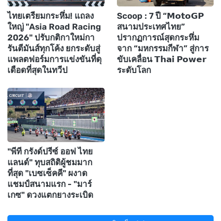
ไทยเตรียมกระหึ่ม! แถลง
Scoop : 7 ปี “𝗠𝗼𝘁𝗼𝗚𝗣
ใหญ่ "Asia Road Racing
สนามประเทศไทย”
2026" ปรับกติกาใหม่กา
ปรากฏการณ์สุดกระหึ่ม
รันตีมันส์ทุกโค้ง ยกระดับสู่
จาก “มหกรรมกีฬา” สู่การ
แพลตฟอร์มการแข่งขันที่ดุ
ขับเคลื่อน 𝗧𝗵𝗮𝗶 𝗣𝗼𝘄𝗲𝗿
เดือดที่สุดในทวีป
ระดับโลก
"พีที กรังด์ปรีซ์ ออฟ ไทย
แลนด์" ทุบสถิติผู้ชมมาก
ที่สุด "เบซเซ็คคี" ผงาด
แชมป์สนามแรก - "มาร์
เกซ" ดวงแตกยางระเบิด