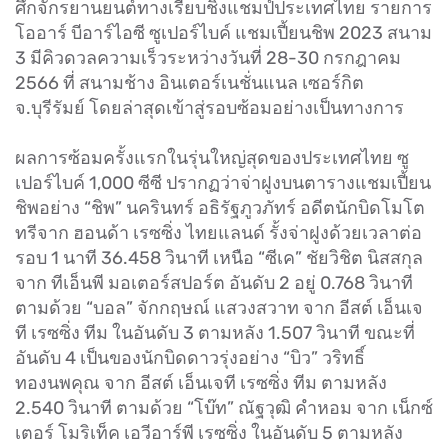
ศึกจักรยานยนต์ทางเรียบชิงแชมป์ประเทศไทย รายการ
โออาร์ บีอาร์ไอซี ซูเปอร์ไบค์ แชมเปี้ยนชิพ 2023 สนาม
3 มีคิวดวลความเร็วระหว่างวันที่ 28-30 กรกฎาคม
2566 ที่ สนามช้าง อินเตอร์เนชั่นแนล เซอร์กิต
จ.บุรีรัมย์ โดยล่าสุดเข้าสู่รอบซ้อมอย่างเป็นทางการ
ผลการซ้อมครั้งแรกในรุ่นใหญ่สุดของประเทศไทย ซู
เปอร์ไบค์ 1,000 ซีซี ปรากฏว่าจ่าฝูงบนตารางแชมเปี้ยน
ชิพอย่าง “ชิพ” นครินทร์ อธิรัฐภูวภัทร์ อดีตนักบิดโมโต
ทรีจาก ฮอนด้า เรซซิ่ง ไทยแลนด์ รั้งจ่าฝูงด้วยเวลาต่อ
รอบ 1 นาที 36.458 วินาที เหนือ “ซีเค” ชัยวิชิต นิสสกุล
จาก ทีเอ็นพี มอเตอร์สปอร์ต อันดับ 2 อยู่ 0.768 วินาที
ตามด้วย “บอล” จักกฤษณ์ แสวงสวาท จาก อีสต์ เอ็นเจ
ที เรซซิ่ง ทีม ในอันดับ 3 ตามหลัง 1.507 วินาที ขณะที่
อันดับ 4 เป็นของนักบิดดาวรุ่งอย่าง “บิว” วริทธิ์
ทองนพคุณ จาก อีสต์ เอ็นเจที เรซซิ่ง ทีม ตามหลัง
2.540 วินาที ตามด้วย “โบ๊ท” ณัฐวุฒิ คำหอม จาก เน็กซ์
เตอร์ โมริเท็ค เอวีอาร์พี เรซซิ่ง ในอันดับ 5 ตามหลัง