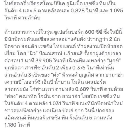
ไบค์สตอรี่ บริดจสโตน บีบีเค ยูนิแบ็ต เรซซิ่ง ทีม เป็น
อันดับ 4 และ 5 ตามหลังคนละ 0.828 วินาที และ 1.095
วินาที ตามลำดับ
ด้านสถานการณ์ในรุ่น ซูเปอร์สปอร์ต 600 ซีซี ซึ่งในปีนี้
มีนักบิดระดับเอเชียลงดวลอย่างคับคั่ง ปรากฏว่า 2 นัก
บิดจาก ฮอนด้า เรซซิ่ง ไทยแลนด์ ทำผลงานเปิดหัวยอด
เยี่ยม โดย “นิว” ปัณณสรณ์ แก้วสนธิ รั้งจ่าฝูงด้วยเวลา
ต่อรอบ 1 นาที 39.905 วินาที เฉือนทีมเมทอย่าง “มุกข์”
มุกข์ลดา สารพืช อันดับ 2 เพียง 0.376 วินาทีเท่านั้น
ส่วนอันดับ 3 เป็นของ “ต๋ง” พีรพงศ์ บุญเลิศ จาก ยามาฮ่า
เควายบี ไออาร์ซี เอ็นบี น้ำบาน โมลิน เคสปอร์ต
ลาดกระบัง โก๋ท่ามะกา ตามหลัง 0.689 วินาที ตามด้วย
“ฟอง” คณาทัต ใจมั่น จาก ยามาฮ่า ไฮสปีด เรซซิ่ง ทีม
ในอันดับ 4 ตามหลัง 1.031 วินาที ขณะที่นักบิดหน้าใหม่
ชาวสแปนิชอย่าง แดเนียล บัลเย่ จาก วินนี่ ปกครอง
แอ็คเซนต์ ทิมเบอร์ เรซซิ่ง ทีม รั้งอันดับ 5 ตามหลัง
1.180 วินาที