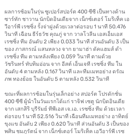
ผลการซ้อมในรุ่น ซูเปอร์สปอร์ต 400 ซีซี เป็นทางด้าน
ซาร์ทัก ชาวาน นักบิดอินเดียจาก เน็กซ์เตอร์ โมริเท็ค เอ
วีอาร์พี เรซซิ่ง รั้งจ่าฝูงด้วยเวลาต่อรอบ 1 นาที 50.476
วินาที เฉือน ธีร์ธวัช คุณภู่ จาก วาลโวลีน เอสเอ็มเอส
เรซซิ่ง ทีม อันดับ 2 เพียง 0.033 วินาที ส่วนอันดับ 3 เป็น
ของ ภาสกรณ์ แสนหลวง จาก ยามาฮ่า ดัคแฮมส์ ดำ
เรซซิ่ง ทีม ตามหลังเพียง 0.059 วินาที ตามด้วย
วัชรินทร์ ทับทิมอ่อน จาก อีสต์ เอ็นเจที เรซซิ่ง ทีม ใน
อันดับ 4 ตามหลัง 0.167 วินาที และทีมเมทอย่าง ดรัณ
ภพ ทองย้อย ในอันดับ 5 ตามหลัง 0.532 วินาที
ขณะที่ผลการซ้อมในรุ่นเล็กอย่าง สปอร์ต โปรดักชั่น
400 ซีซี ผู้นำในวันแรกได้แก่ ราจิฟ เซตู นักบิดอินเดีย
จาก เสกสิริ บุรีรัมย์ ทีพีเอส เจ.เอ. เรซซิ่ง ทีม ด้วยเวลา
ต่อรอบ 1 นาที 52.516 วินาที เฉือนทีมเมทอย่าง อาทิตย์
ขุงแข อันดับ 2 เพียง 0.620 วินาที ส่วนอันดับ 3 เป็นของ
พศิน ชมภูรัตน์ จาก เน็กซ์เตอร์ โมริเท็ค เอวีอาร์พี เรซ