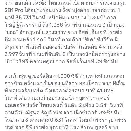
จาก ฮอนด้า เรซซิ่ง ไทยแลนด์ เปิดตัวกับการแข่งขันรุ่น
SB1 Pro ได้อย่างร้อนแรง รั้งจ่าฝูงด้วยเวลาต่อรอบ 1
นาที 35.731 วินาที เหนือทีมเมทอย่าง “แชมป์” ภาส
วิชญ์ ฐิติวรารักษ์ ถึง 1.068 วินาที ส่วนอันดับ 3 เป็นของ
“บอล” จักกฤษณ์ แสวงสวาท จาก อีสต์ เอ็นเจที เรซซิ่ง
ทีม ตามหลัง 1.460 วินาที ตามด้วย “ซีเค” ชัยวิชิต นิ
สกุล จาก ทีเอ็นพี มอเตอร์สปอร์ต ในอันดับ 4 ตามหลัง
2.997 วินาที ขณะที่อันดับ 5 เป็นของนักบิดดาวรุ่งอย่าง
“บิว” วริทธิ์ ทองนพคุณ จาก อีสต์ เอ็นเจที เรซซิ่ง ทีม
ส่วนในรุ่น ซูเปอร์สต็อก 1,000 ซีซี ตำแหน่งหัวแถวจาก
การซ้อมครั้งแรกเป็นของ นทีธาร ทองโคตร จาก ทีเอ็น
พี มอเตอร์สปอร์ต ด้วยเวลาต่อรอบ 1 นาที 41.028
วินาที เฉือนจอมเก๋าอย่าง ออ ปิตะบุตร จาก คอร์
มอเตอร์สปอร์ต ไทยแลนด์ อันดับ 2 เพียง 0.541 วินาที
ตามด้วย ณัฐพล ธัญดีวนิช จาก เน็กซ์เตอร์ เรซซิ่ง ทีม
ในอันดับ 3 ตามหลัง 0.631 วินาที โดยมี เพชราวุธ เพชร
ช่วย จาก จีพี เรซซิ่ง อุดรธานี และ สิรภพ พูลศรี จาก