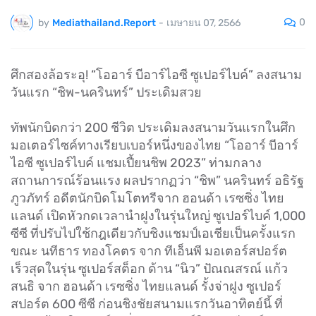
0
by
Mediathailand.Report
-
เมษายน 07, 2566
ศึกสองล้อระอุ! “โออาร์ บีอาร์ไอซี ซูเปอร์ไบค์” ลงสนาม
วันแรก “ชิพ-นครินทร์” ประเดิมสวย
ทัพนักบิดกว่า 200 ชีวิต ประเดิมลงสนามวันแรกในศึก
มอเตอร์ไซค์ทางเรียบเบอร์หนึ่งของไทย “โออาร์ บีอาร์
ไอซี ซูเปอร์ไบค์ แชมเปี้ยนชิพ 2023” ท่ามกลาง
สถานการณ์ร้อนแรง ผลปรากฏว่า “ชิพ” นครินทร์ อธิรัฐ
ภูวภัทร์ อดีตนักบิดโมโตทรีจาก ฮอนด้า เรซซิ่ง ไทย
แลนด์ เปิดหัวกดเวลานำฝูงในรุ่นใหญ่ ซูเปอร์ไบค์ 1,000
ซีซี ที่ปรับไปใช้กฎเดียวกับชิงแชมป์เอเชียเป็นครั้งแรก
ขณะ นทีธาร ทองโคตร จาก ทีเอ็นพี มอเตอร์สปอร์ต
เร็วสุดในรุ่น ซูเปอร์สต็อก ด้าน “นิว” ปัณณสรณ์ แก้ว
สนธิ จาก ฮอนด้า เรซซิ่ง ไทยแลนด์ รั้งจ่าฝูง ซูเปอร์
สปอร์ต 600 ซีซี ก่อนชิงชัยสนามแรกวันอาทิตย์นี้ ที่