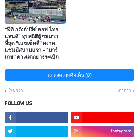
"พีที กรังด์ปรีซ์ ออฟ ไทย
แลนด์" ทุบสถิติผู้ชมมาก
ที่สุด "เบซเซ็คคี" ผงาด
แชมป์สนามแรก - "มาร์
เกซ" ดวงแตกยางระเบิด
แสดงความคิดเห็น (0)
ใหม่กว่า
เก่ากว่า
FOLLOW US
Instagram