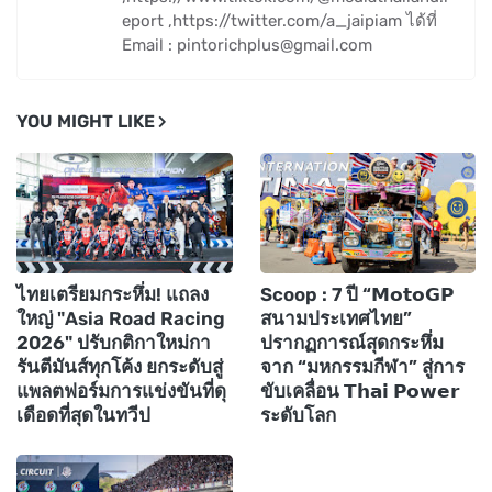
eport ,https://twitter.com/a_jaipiam ได้ที่
Email : pintorichplus@gmail.com
YOU MIGHT LIKE
ไทยเตรียมกระหึ่ม! แถลง
Scoop : 7 ปี “𝗠𝗼𝘁𝗼𝗚𝗣
ใหญ่ "Asia Road Racing
สนามประเทศไทย”
2026" ปรับกติกาใหม่กา
ปรากฏการณ์สุดกระหึ่ม
รันตีมันส์ทุกโค้ง ยกระดับสู่
จาก “มหกรรมกีฬา” สู่การ
แพลตฟอร์มการแข่งขันที่ดุ
ขับเคลื่อน 𝗧𝗵𝗮𝗶 𝗣𝗼𝘄𝗲𝗿
เดือดที่สุดในทวีป
ระดับโลก