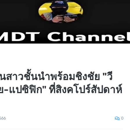
นสาวชั้นนำพร้อมชิงชัย "วี
ย-แปซิฟิก" ที่สิงคโปร์สัปดาห์
0
566