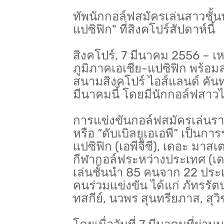
ทัพนักกอล์ฟสมัครเล่นสาวชั้นน
แปซิฟิก" ที่สิงคโปร์สัปดาห์นี้
สิงคโปร์, 7 มีนาคม 2556 – เ
ภูมิภาคเอเชีย-แปซิฟิก พร้อมลง
สนามสิงคโปร์ ไอส์แลนด์ คันทร
มีนาคมนี้ โดยมีนักกอล์ฟสาว
การแข่งขันกอล์ฟสมัครเล่นราย
หรือ “ดับเบิลยูเอเอพี” เป็นกา
แปซิฟิก (เอพีจีซี), เดอะ มาส
กีฬากอล์ฟระหว่างประเทศ (เดอ
เล่นชั้นนำ 85 คนจาก 22 ประเ
คนร่วมแข่งขัน ได้แก่ ภัทรรัต
ทสกีย์, นวพร สุนทรียภาส, สุ