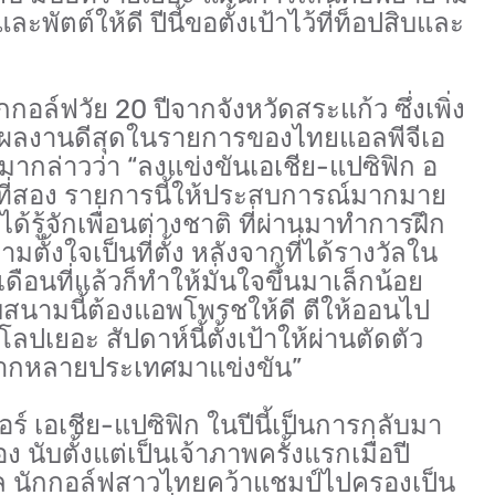
และพัตต์ให้ดี ปีนี้ขอตั้งเป้าไว้ที่ท็อปสิบและ
กอล์ฟวัย 20 ปีจากจังหวัดสระแก้ว ซึ่งเพิ่ง
่นผลงานดีสุดในรายการของไทยแอลพีจีเอ
่านมากล่าวว่า “ลงแข่งขันเอเชีย-แปซิฟิก อ
ั้งที่สอง รายการนี้ให้ประสบการณ์มากมาย
ด้รู้จักเพื่อนต่างชาติ ที่ผ่านมาทำการฝึก
ั้งใจเป็นที่ตั้ง หลังจากที่ได้รางวัลใน
ือนที่แล้วก็ทำให้มั่นใจขึ้นมาเล็กน้อย
ับสนามนี้ต้องแอพโพรชให้ดี ตีให้ออนไป
ปเยอะ สัปดาห์นี้ตั้งเป้าให้ผ่านตัดตัว
ีจากหลายประเทศมาแข่งขัน”
จอร์ เอเชีย-แปซิฟิก ในปีนี้เป็นการกลับมา
ง นับตั้งแต่เป็นเจ้าภาพครั้งแรกเมื่อปี
ติกุล นักกอล์ฟสาวไทยคว้าแชมป์ไปครองเป็น