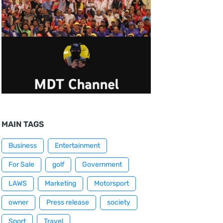
MAIN TAGS
Business
Entertainment
For Sale
golf
Government
LAWS
Marketing
Motorsport
owner
Press release
society
Sport
Travel