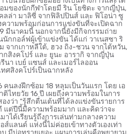
านมา เป็นรอบฝึกซ้อมอย่างเป็นทางการและได้
มของนักกีฬาโดยมี ริน โยชิดะ จากญี่ปุ่น,
คลล่า มาลิซี่ จากฟิลิปปินส์ และ ฟิโอน่า ซู
ึงความพร้อมก่อนการแข่งขันที่จะเปิดฉาก
 มีนาคมนี้ นอกจากนี้ยังมีกิจกรรมถ่าย
กกอล์ฟผู้เข้าแข่งขัน ได้แก่ วาเนสซา ริ
 จากเกาหลีใต้, ฮวง ถิง-ชวน จากไต้หวัน,
ากสิงคโปร์ และ ยูนะ อารากิ จากญี่ปุ่น
รีนา เบย์ แซนส์ และเมอร์ไลออน
ะเทศสิงคโปร์เป็นฉากหลัง
6 คนลงฝึกซ้อม 18 หลุมเป็นวันแรก โดย เอ
ชาติไทยวัย 16 ปี เผยถึงความพร้อมในการ
สองว่า “รู้สึกตื่นเต้นที่ได้ลงแข่งขันรายการ
ม่ดี แต่ปีนี้มีความพร้อมมาก และคิดว่าจะ
ผ่านมาได้เรียนรู้ถึงการเล่นท่ามกลางความ
์แลนด์ แห่งนี้ไม่ค่อยเข้าทางตัวเองเท่า
แคบ มีบ่อทรายเยอะ แผนการเล่นคือพยายาม