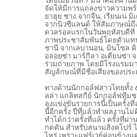
โดยเมื่อวันที่ 7 มีนาคมที่ผ่
จัดให้มีการแถลงข่าวความพร้อ
ยาฮุย ชาง จากจีน, เรียนเน่ มิเ
จากนิวซีแลนด์ ให้สัมภาษณ์ถ
ดวลรอลแรกในวันพฤหัสบดีที่ 9
ภาพประชาสัมพันธ์โดยตัวแทนนั
ชานี จากเลบานอน, มินโซล คิม
อลอยซ่า มาร์กีลา อเตียนซ่า จ
ร่วมถ่ายภาพ โดยมีโรงแรมมา
สัญลักษณ์ที่มีชื่อเสียงของปร
ทางด้านนักกอล์ฟสาวไทยทั้ง 
ลล่า แกลิทสกีย์ นักกอล์ฟทีม
ลงแข่งขันรายการนี้เป็นครั้งที่
นี้อีกครั้ง ปีที่แล้วทำผลงานไ
ทำได้กว่าครั้งที่แล้ว ครั้งที่
กดดัน สำหรับสนามสิงคโปร์ ไอส
ไหร่ เพราะแฟร์เวย์ค่อนข้าง