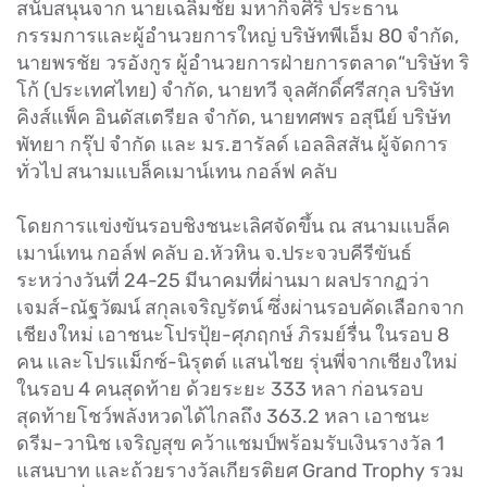
สนับสนุนจาก นายเฉลิมชัย มหากิจศิริ ประธาน
กรรมการและผู้อำนวยการใหญ่ บริษัทพีเอ็ม 80 จำกัด,
นายพรชัย วรอังกูร ผู้อำนวยการฝ่ายการตลาด“บริษัท ริ
โก้ (ประเทศไทย) จำกัด, นายทวี จุลศักดิ์ศรีสกุล บริษัท
คิงส์แพ็ค อินดัสเตรียล จำกัด, นายทศพร อสุนีย์ บริษัท
พัทยา กรุ๊ป จำกัด และ มร.ฮารัลด์ เอลลิสสัน ผู้จัดการ
ทั่วไป สนามแบล็คเมาน์เทน กอล์ฟ คลับ
โดยการแข่งขันรอบชิงชนะเลิศจัดขึ้น ณ สนามแบล็ค
เมาน์เทน กอล์ฟ คลับ อ.หัวหิน จ.ประจวบคีรีขันธ์
ระหว่างวันที่ 24-25 มีนาคมที่ผ่านมา ผลปรากฏว่า
เจมส์-ณัฐวัฒน์ สกุลเจริญรัตน์ ซึ่งผ่านรอบคัดเลือกจาก
เชียงใหม่ เอาชนะโปรปุ้ย-ศุภฤกษ์ ภิรมย์รื่น ในรอบ 8
คน และโปรแม็กซ์-นิรุตต์ แสนไชย รุ่นพี่จากเชียงใหม่
ในรอบ 4 คนสุดท้าย ด้วยระยะ 333 หลา ก่อนรอบ
สุดท้ายโชว์พลังหวดได้ไกลถึง 363.2 หลา เอาชนะ
ดรีม-วานิช เจริญสุข คว้าแชมป์พร้อมรับเงินรางวัล 1
แสนบาท และถ้วยรางวัลเกียรติยศ Grand Trophy รวม