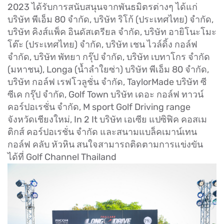
2023 ได้รับการสนับสนุนจากพันธมิตรต่างๆ ได้แก่
บริษัท พีเอ็ม 80 จำกัด, บริษัท ริโก้ (ประเทศไทย) จำกัด,
บริษัท คิงส์แพ็ค อินดัสเตรียล จำกัด, บริษัท อายิโนะโมะ
โต๊ะ (ประเทศไทย) จำกัด, บริษัท เชน ไวล์ดิ้ง กอล์ฟ
จำกัด, บริษัท พัทยา กรุ๊ป จำกัด, บริษัท เบทาโกร จำกัด
(มหาชน), Longa (น้ำลำใยซ่า) บริษัท พีเอ็ม 80 จำกัด,
บริษัท กอล์ฟ เรฟโวลูชั่น จำกัด, TaylorMade บริษัท ซี
ซีเค กรุ๊ป จำกัด, Golf Town บริษัท เดอะ กอล์ฟ ทาวน์
คอร์ปอเรชั่น จำกัด, M sport Golf Driving range
จังหวัดเชียงใหม่, In 2 It บริษัท เอเซีย แปซิฟิค คอสเม
ติกส์ คอร์ปอเรชั่น จำกัด และสนามแบล็คเมาน์เทน
กอล์ฟ คลับ หัวหิน สนใจสามารถติดตามการแข่งขัน
ได้ที่ Golf Channel Thailand