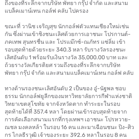
ถึงของที่ระลึกจากบริษัท พัทยา กรุ๊ป จำกัด และสนาม
แบล็คเมาน์เทน กอล์ฟ คลับ ไปครอง
ขณะที่ วานิช เจริญสุข นักกอล์ฟตัวแทนเชียงใหม่เช่น
กัน ซึ่งผ่านเข้าชิงชนะเลิศด้วยการเอาชนะ โปรกานต์-
ภคเทพ สุนทรชื่น และ โปรแม๊กซ์-ณภัทร แซ่ลิ่ม เข้า
รอบสุดท้ายด้วยระยะ 340.3 หลา รับรางวัลรองชนะ
เลิศอันดับ 1 พร้อมรับเงินรางวัล 35,000.00 บาท และ
ถ้วยรางวัลเกียรติยศ รวมถึงของที่ระลึกจากบริษัท
พัทยา กรุ๊ป จำกัด และสนามแบล็คเมาน์เทน กอล์ฟ คลับ
ทางด้านรองชนะเลิศอันดับ 2 เป็นของ อู๋-นัฐพล ชอบ
ธรรม นักกอล์ฟยูลีกของมหาวิทยาลัยการกีฬาแห่งชาติ
วิทยาเขตสุโขทัย จากจังหวัดตาก ทำระยะในรอบ
สุดท้ายได้ที่ 357.4 หลา โดยผ่านเข้ารอบสุดท้ายจาก
การคัดเลือกสนามแรกที่กรุงเทพฯ เอาชนะ โปรหวาย-
ณชล มงคลหล้า ในรอบ 16 คน และมาเฉือนชนะ ปิง-ศิว
กร ไกลธีรวุฒิ เจ้าของระยะ 392.6 หลาในรอบ 8 คน