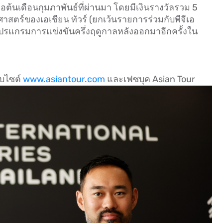
อต้นเดือนกุมภาพันธ์ที่ผ่านมา โดยมีเงินรางวัลรวม 5
ิศาสตร์ของเอเชียน ทัวร์ (ยกเว้นรายการร่วมกับพีจีเอ
าศโปรแกรมการแข่งขันครึ่งฤดูกาลหลังออกมาอีกครั้งใน
็บไซต์
www.asiantour.com
และเฟซบุค Asian Tour