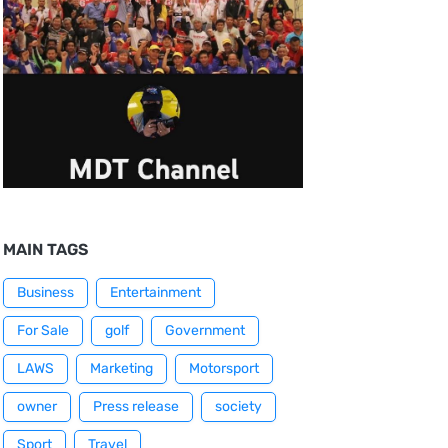
MAIN TAGS
Business
Entertainment
For Sale
golf
Government
LAWS
Marketing
Motorsport
owner
Press release
society
Sport
Travel