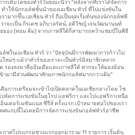
การเติบโตของทัวร์ในขณะนี้ว่า "หลังจากที่เราได้จัดการ
 ทำให้นักกอล์ฟชั้นนำของเอเชียน ทัวร์ ที่ไปแข่งขันใน
มากขึ้น เอเชียน ทัวร์ ถือเป็นจุดเริ่มต้นของนักกอล์ฟที่
ม่ว่าจะเป็น กิรเดช อภิบาลรัตน์, อติวิชญ์ เจนวัฒนานนท์
จูฮยอง (ทอม คิม) จากเกาหลีใต้ก็สามารถคว้าแชมป์ในพีจี
อล์ฟในเอเชียน ทัวร์ ว่า "ปัจจุบันมีการพัฒนาการก้าวไป
ุ่นใหม่ๆ แม้ว่าทัวร์ของเราจะเป็นทัวร์มีสมาชิกหลาก
ด รองลงมาคืออินเดียและเกาหลีใต้ หากจะให้มองย้อน
ีเข้ามามีส่วนพัฒนาศักยภาพนักกอล์ฟมากกว่าเดิม"
้นคือการเตรียมจะเข้าไปเปิดตลาดในเอเชียกลางโดย โช
กเราไปจัดการแข่งขันในยุโรป แอฟริกา และไปแอฟริกาเหนือ
อินเตอร์เนชันแนล ซีรีส์ ครั้งแรก เป้าหมายต่อไปของเรา
ทศแถบนี้ไม่เคยมีการจัดการแข่งขันกอล์ฟทัวร์อาชีพ
้ประกาศโปรแกรมช่วงแรกออกมารวม 11 รายการ เริ่มต้น