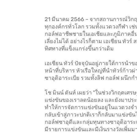
21 มีนาคม 2566 – จากสถานการณ์วิกฤ
ทุกองค์กรทั่วโลก รวมทั้งแวดวงกีฬา เช่น
กอล์ฟอาชีพชายในเอเชียและภูมิภาคอื่นท
เลี่ยงไม่ได้ อย่างไรก็ตาม เอเชียน ทัว
ทิศทางที่แข็งแกร่งขึ้นกว่าเดิม
เอเชียน ทัวร์ ปัจจุบันอยู่ภายใต้การน
หน้าที่บริหาร หัวเรือใหญ่ที่นำทัวร์ก้าว
ซาอุดิอาระเบีย รวมทั้งลิฟ กอล์ฟ ผนึกกำ
โช มินน์ ตันห์ เผยว่า "ในช่วงวิกฤตเ
แข่งขันของเราลดน้อยลง และยังมาประส
ทำให้การจัดการแข่งขันอยู่ในแวดวงจำกั
กลับเข้าสู่ภาวะปกติเราก็กลับมาแข่งขั
กอล์ฟซาอุดีและกลุ่มทุนทางซาอุดิอาระเ
มีรายการแข่งขันและมีเงินรางวัลเพิ่มมา