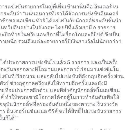
ารแข่งขันรายการใหญ่ที่เพิ่มเข้ามานั่นคือ อินเตอร์ เน
ปอีกระดับว่า "แน่นอนการที่เราได้จัดการแข่งขันอินเตอร์
าชิกของเอเชียน ทัวร์ ได้แข่งขันกับนักกอล์ฟระดับชั้นนำ
ทวีปอื่นอย่างในอังกฤษ โดยปีที่แล้วเรามี 6 รายการ
ะปิดท้ายในทวีปแอฟริกาที่โมร็อกโกและอิยิปต์ ซึ่งเป็น
ิกาเหนือ รวมถึงแต่ละรายการก็มีเงินรางวัลไม่น้อยกว่า 1
้เราได้ประกาศการแข่งขันไปแล้ว 5 รายการ และเป็นครั้ง
ันในตะวันออกกลางที่โอมานและกาตาร์ ก่อนมาแข่งขันใน
นที่เวียดนาม และกลับไปแข่งขันที่อังกฤษอีกครั้ง ส่วน
ร์ ช่วงฤดูกาลครึ่งหลังให้ทราบอีกครั้ง และยังมี
ยที่จะประกาศอีกด้วย และที่สำคัญนักกอล์ฟในเอเชียน
รีส์ ทำให้พวกเขามีโอกาสได้ต่อสู้ในการทำอันดับเพื่อให้
งปัจจุบันนักกอล์ฟที่ครองอันดับหนึ่งของตารางเงินรางวัล
ร อินเตอร์เนชันแนล ซีรีส์ จะได้สิทธิ์ไปแข่งขันรายการ
นก็ได้""