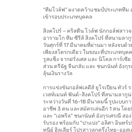
“ทีมโวล์ฟ” ผงาดคว้าแชมป์ประเภททีม อาร
เข้ารอบประเภทบุคคล
สิงคโปร์ – คริสตีน โวล์ฟ นักกอล์ฟสา
อารามโก ทีม ซีรีส์ สิงคโปร์ ที่สนามลาก
วันศุกร์ที่ 17 มีนาคมที่ผ่านมา หลังจบ
เพียงสโตรกเดียว ในขณะที่ประเภทบุคคล
รูสแซ็ง จากฝรั่งเศส และ นิโคล การ์เซ
ส่วน ตรีฉัฐ จีนกลับ และ ชนกนันท์ อังก
ลุ้นเงินรางวัล
การแข่งขันกอล์ฟเลดีส์ ยูโรเปียน ทัวร์ 
เวสท์เมนท์ ฟันด์-สิงคโปร์ ที่สนามลากูน
ระหว่างวันที่ 16-18 มีนาคมนี้ รูปแบบก
อาชีพ 3 คน และสมัครเล่นอีก 1 คน โดยม
และ "เอพริล" ชนกนันท์ อังกุรเศรณี สองโ
รับรอง พร้อมกับ "ปาแปง" อลิศา อินทร์ปร
ทนีย์ ฮิลเลียร์ โปรสาวลูกครึ่งไทย-ออส