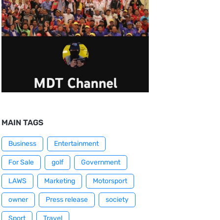
MAIN TAGS
Business
Entertainment
For Sale
golf
Government
LAWS
Marketing
Motorsport
owner
Press release
society
Sport
Travel