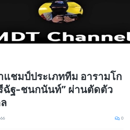
้าแชมป์ประเภททีม อารามโก
ตรีฉัฐ-ชนกนันท์” ผ่านตัดตัว
คล
0
566