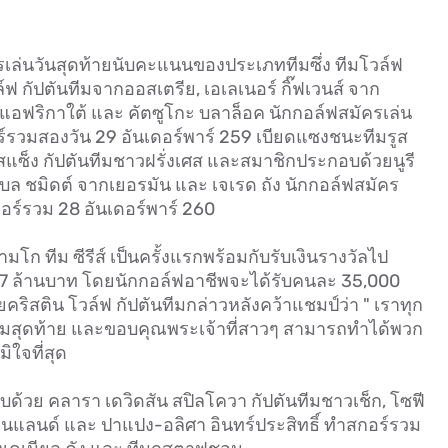
็นการเล่นวันสุดท้ายนับคะแนนของประเภททีมซึ่ง ทีมโวล์ฟ
 กัปตันทีมจากออสเตรีย, เอเลเนอร์ กิ๊ฟเวนส์ จาก
อฟริกาใต้ และ คัตซูโกะ บลาล็อค นักกอล์ฟสมัครเล่น
ร์รวมสองวัน 29 อันเดอร์พาร์ 259 เบียดแซงชนะทีมรูส
สแซ็ง กัปตันทีมชาวฝรั่งเศส และสมาชิกประกอบด้วยนูรี
าเบล ชมิดต์ จากเยอรมัน และ เจเรด ถัง นักกอล์ฟสมัคร
กอร์รวม 28 อันเดอร์พาร์ 260
มโก ทีม ซีรีส์ เป็นครั้งแรกพร้อมกับรับเงินรางวัลไป
7 ล้านบาท โดยนักกอล์ฟอาชีพจะได้รับคนละ 35,000
ริสติน โวล์ฟ กัปตันทีมกล่าวหลังคว้าแชมป์ว่า " เราทุก
ลุมสุดท้าย และขอบคุณพระเจ้าที่สาวๆ สามารถทำได้พวก
ิใจที่สุด
บด้วย คลารา เดวิดสัน สปิลโควา กัปตันทีมชาวเช็ก, โซฟี
ฟินแลนด์ และ ปาแปง-อลิศา อินทร์ประสิทธิ์ ทำสกอร์รวม