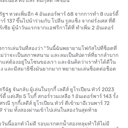
ของเดเนียล คัง และ ทีมกุสตาฟชอน
ฯ หวดเพิ่มอีก 4 อันเดอร์พาร์ 68 จากการทำ 8 เบอร์ดี้
ร์ 137 ขึ้นไปนำร่วมกับ โปลีน รูสแซ็ง จากฝรั่งเศส ที่ตี
์เซีย ผู้นำวันแรกจากแอฟริกาใต้ที่ ทำเพิ่ม 2 อันเดอร์
การเล่นวันที่สองว่า "วันนี้ฉันพยายามโฟกัสไปที่ช็อตที่
น ไม่ว่าจะเป็นสภาพสนาม และลมเป็นสัปดาห์ที่ยากลำบาก
เราแค่ต้องอยู่ในโซนของเรา และฉันคิดว่าเราทำได้ดีใน
เอง และมีสมาธิซึ่งมันยากมาก พยายามเล่นช็อตต่อช็อต
จันกลับ ผู้เล่นในรุกกี้ เลดีส์ ยูโรเปียน ทัวร์ 2023
ี้ แต่เสีย 5 โบกี้ สกอร์รวมเหลือ 1 อันเดอร์พาร์ 143 รั้ง
รณี รุกกี้เลดีส์ ยูโรเปียน ทัวร์ ตีเข้ามาอีเวนพาร์ 72
39 ร่วม ทั้งสองผ่านเข้าไปเล่นในสองวันสุดท้าย
เกมวันนี้ออกตัวไม่ดี รอบแรกตกน้ำสองหลุมทำให้ไม่มี