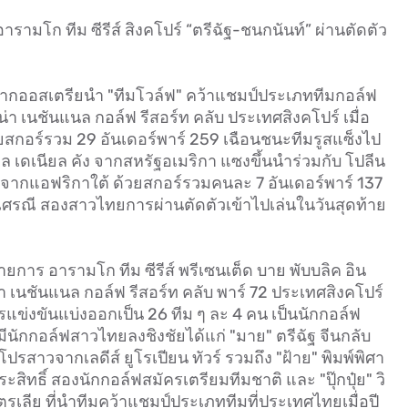
ามโก ทีม ซีรีส์ สิงคโปร์ “ตรีฉัฐ-ชนกนันท์” ผ่านตัดตัว
วจากออสเตรียนำ "ทีมโวล์ฟ" คว้าแชมป์ประเภททีมกอล์ฟ
ูน่า เนชันแนล กอล์ฟ รีสอร์ท คลับ ประเทศสิงคโปร์ เมื่อ
ด้วยสกอร์รวม 29 อันเดอร์พาร์ 259 เฉือนชนะทีมรูสแซ็งไป
 เดเนียล คัง จากสหรัฐอเมริกา แซงขึ้นนำร่วมกับ โปลีน
ีย จากแอฟริกาใต้ ด้วยสกอร์รวมคนละ 7 อันเดอร์พาร์ 137
ุรเศรณี สองสาวไทยการผ่านตัดตัวเข้าไปเล่นในวันสุดท้าย
รายการ อารามโก ทีม ซีรีส์ พรีเซนเต็ด บาย พับบลิค อิน
่า เนชันแนล กอล์ฟ รีสอร์ท คลับ พาร์ 72 ประเทศสิงคโปร์
ารแข่งขันแบ่งออกเป็น 26 ทีม ๆ ละ 4 คน เป็นนักกอล์ฟ
ีนักกอล์ฟสาวไทยลงชิงชัยได้แก่ "มาย" ตรีฉัฐ จีนกลับ
ปรสาวจากเลดีส์ ยูโรเปียน ทัวร์ รวมถึง "ฝ้าย" พิมพ์พิศา
ะสิทธิ์ สองนักกอล์ฟสมัครเตรียมทีมชาติ และ "ปุ๊กปุ๋ย" วิ
เตรเลีย ที่นำทีมคว้าแชมป์ประเภททีมที่ประเทศไทยเมื่อปี