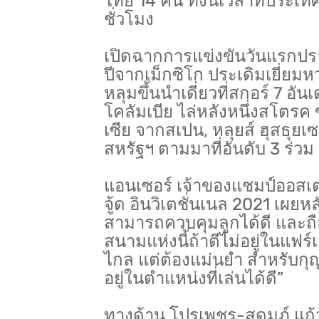
ไทย 14 คน ทั้งนี้เวลาที่ประเ
ชั่วโมง
เปิดฉากการแข่งขันวันแรกปรา
ปีจากเม็กซิโก ประเดิมเยี่ยมหวด
หลุมขึ้นนำเดี่ยวที่สกอร์ 7 อ
โคลัมเบีย ไล่หลังหนึ่งสโตรค 
เซีย จากสเปน, หลุยส์ ฮุสธุย
สหรัฐฯ ตามมาที่อันดับ 3 ร่วม
แอนเซอร์ เจ้าของแชมป์ออสเต
จู้ด อินวิเตชั่นเนล 2021 เผย
สามารถควบคุมลูกได้ดี และถื
สนามแห่งนี้ถ้าตีไม่อยู่ในแฟร์
ไกล แต่ต้องแม่นยำ สำหรับกุญ
อยู่ในตำแหน่งที่เล่นได้ดี”
ทางด้าน โปรเพชร-สดมภ์ แก้วก