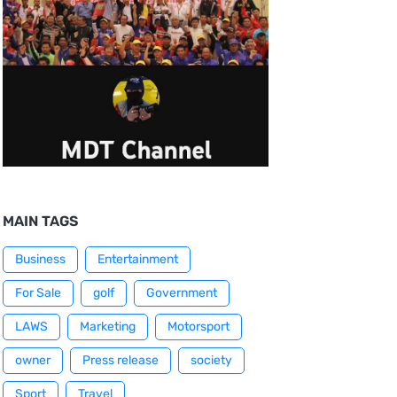
MAIN TAGS
Business
Entertainment
For Sale
golf
Government
LAWS
Marketing
Motorsport
owner
Press release
society
Sport
Travel