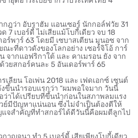
ทศซาอุดิอาระเบียช้ากว่าประเทศไทย 4
กฎว่า อับราฮัม แอนเซอร์ นักกอล์ฟวัย 31
 7 เบอร์ดี้ ไม่เสียแม้โบกี้เดียว จบ 18
ันเดอร์พาร์ 63 โดยมี เซบาสเตียน มูนอซ จาก
ขณะที่ดาวดังของโลกอย่าง เซอร์จิโอ้ การ์
เซน จากแอฟริกาใต้ และ คาเมรอน ยัง จาก
 ด้วยสกอร์คนละ 5 อันเดอร์พาร์ 65
รเลียน โอเพ่น 2018 และ เฟดเอกซ์ เซนต์
หลังขึ้นนำรอบแรกว่า “ผมพอใจมาก วันนี้
อว่าได้เปรียบที่ขึ้นนำก่อนในสภาพลมแรง
เวย์มีปัญหาแน่นอน ซึ่งไม่จำเป็นต้องตีให้
แจสำคัญที่ทำสกอร์ได้ดีวันนี้คือผมตีลูกไป
าญจนา ทำ 5 เบอร์ดี้ เสียเพียงโบกี้เดียว