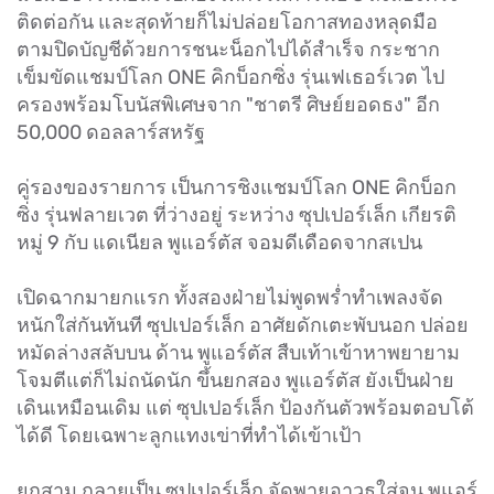
ติดต่อกัน และสุดท้ายก็ไม่ปล่อยโอกาสทองหลุดมือ
ตามปิดบัญชีด้วยการชนะน็อกไปได้สำเร็จ กระชาก
เข็มขัดแชมป์โลก ONE คิกบ็อกซิ่ง รุ่นเฟเธอร์เวต ไป
ครองพร้อมโบนัสพิเศษจาก "ชาตรี ศิษย์ยอดธง" อีก
50,000 ดอลลาร์สหรัฐ
คู่รองของรายการ เป็นการชิงแชมป์โลก ONE คิกบ็อก
ซิ่ง รุ่นฟลายเวต ที่ว่างอยู่ ระหว่าง ซุปเปอร์เล็ก เกียรติ
หมู่ 9 กับ แดเนียล พูแอร์ตัส จอมดีเดือดจากสเปน
เปิดฉากมายกแรก ทั้งสองฝ่ายไม่พูดพร่ำทำเพลงจัด
หนักใส่กันทันที ซุปเปอร์เล็ก อาศัยดักเตะพับนอก ปล่อย
หมัดล่างสลับบน ด้าน พูแอร์ตัส สืบเท้าเข้าหาพยายาม
โจมตีแต่ก็ไม่ถนัดนัก ขึ้นยกสอง พูแอร์ตัส ยังเป็นฝ่าย
เดินเหมือนเดิม แต่ ซุปเปอร์เล็ก ป้องกันตัวพร้อมตอบโต้
ได้ดี โดยเฉพาะลูกแทงเข่าที่ทำได้เข้าเป้า
ยกสาม กลายเป็น ซุปเปอร์เล็ก จัดพายุอาวุธใส่จน พูแอร์