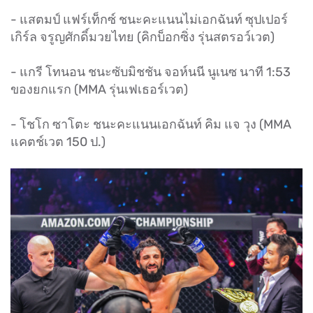
- แสตมป์ แฟร์เท็กซ์ ชนะคะแนนไม่เอกฉันท์ ซุปเปอร์
เกิร์ล จรูญศักดิ์มวยไทย (คิกบ็อกซิ่ง รุ่นสตรอว์เวต)
- แกรี โทนอน ชนะซับมิชชัน จอห์นนี นูเนซ นาที 1:53
ของยกแรก (MMA รุ่นเฟเธอร์เวต)
- โชโก ซาโตะ ชนะคะแนนเอกฉันท์ คิม แจ วุง (MMA
แคตช์เวต 150 ป.)