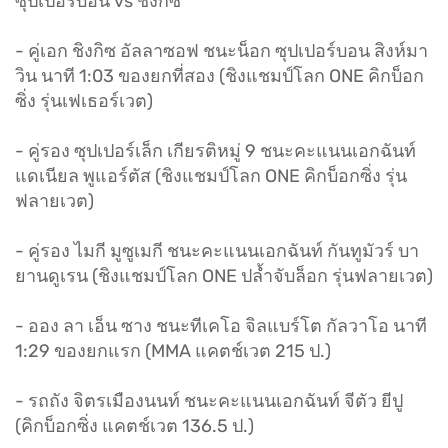
ซุปเปอร์บอน vs ชิงกิซ
- คู่เอก ชิงกิซ อัลลาซอฟ ชนะน็อก ซุปเปอร์บอน สิงห์มา
วิน นาที 1:03 ของยกที่สอง (ชิงแชมป์โลก ONE คิกบ็อก
ซิ่ง รุ่นเฟเธอร์เวต)
- คู่รอง ซุปเปอร์เล็ก เกียรติหมู่ 9 ชนะคะแนนเอกฉันท์
แดเนียล พูแอร์ตัส (ชิงแชมป์โลก ONE คิกบ็อกซิ่ง รุ่น
ฟลายเวต)
- คู่รอง ไมกี มูซูเมกี ชนะคะแนนเอกฉันท์ กันทูมัวร์ บา
ยานดูเรน (ชิงแชมป์โลก ONE ปล้ำจับล็อก รุ่นฟลายเวต)
- ออง ลา เอ็น ซาง ชนะทีเคโอ จิลแบร์โต กัลวาโอ นาที
1:29 ของยกแรก (MMA แคตช์เวต 215 ป.)
- รถถัง จิตรเมืองนนท์ ชนะคะแนนเอกฉันท์ จีตัว ยีปู
(คิกบ็อกซิ่ง แคตช์เวต 136.5 ป.)