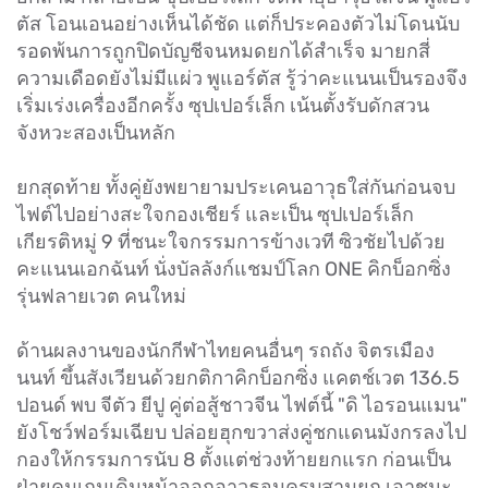
ตัส โอนเอนอย่างเห็นได้ชัด แต่ก็ประคองตัวไม่โดนนับ
รอดพ้นการถูกปิดบัญชีจนหมดยกได้สำเร็จ มายกสี่
ความเดือดยังไม่มีแผ่ว พูแอร์ตัส รู้ว่าคะแนนเป็นรองจึง
เริ่มเร่งเครื่องอีกครั้ง ซุปเปอร์เล็ก เน้นตั้งรับดักสวน
จังหวะสองเป็นหลัก
ยกสุดท้าย ทั้งคู่ยังพยายามประเคนอาวุธใส่กันก่อนจบ
ไฟต์ไปอย่างสะใจกองเชียร์ และเป็น ซุปเปอร์เล็ก
เกียรติหมู่ 9 ที่ชนะใจกรรมการข้างเวที ซิวชัยไปด้วย
คะแนนเอกฉันท์ นั่งบัลลังก์แชมป์โลก ONE คิกบ็อกซิ่ง
รุ่นฟลายเวต คนใหม่
ด้านผลงานของนักกีฬาไทยคนอื่นๆ รถถัง จิตรเมือง
นนท์ ขึ้นสังเวียนด้วยกติกาคิกบ็อกซิ่ง แคตช์เวต 136.5
ปอนด์ พบ จีตัว ยีปู คู่ต่อสู้ชาวจีน ไฟต์นี้ "ดิ ไอรอนแมน"
ยังโชว์ฟอร์มเฉียบ ปล่อยฮุกขวาส่งคู่ชกแดนมังกรลงไป
กองให้กรรมการนับ 8 ตั้งแต่ช่วงท้ายยกแรก ก่อนเป็น
ฝ่ายคุมเกมเดินหน้าออกอาวุธจนครบสามยก เอาชนะ