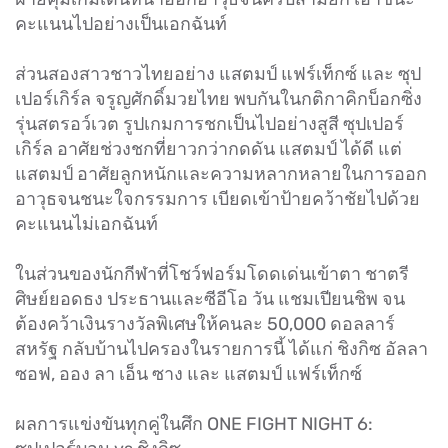
คะแนนไปอย่างเป็นเอกฉันท์
ส่วนสองสาวชาวไทยอย่าง แสตมป์ แฟร์เท็กซ์ และ ซุป
เปอร์เกิร์ล จรูญศักดิ์มวยไทย พบกันในกติกาคิกบ็อกซิ่ง
รุ่นสตรอว์เวต รูปเกมการชกเป็นไปอย่างสูสี ซุปเปอร์
เกิร์ล อาศัยช่วงชกที่ยาวกว่ากดดัน แสตมป์ ได้ดี แต่
แสตมป์ อาศัยลูกหนักและความหลากหลายในการออก
อาวุธจนชนะใจกรรมการ เบียดเข้าป้ายคว้าชัยไปด้วย
คะแนนไม่เอกฉันท์
ในส่วนของนักกีฬาที่โชว์ฟอร์มโดดเด่นเข้าตา ชาตรี
ศิษย์ยอดธง ประธานและซีอีโอ วัน แชมเปียนชิพ จน
ต้องคว้าเงินรางวัลพิเศษให้คนละ 50,000 ดอลลาร์
สหรัฐ กลับบ้านไปครองในรายการนี้ ได้แก่ ชิงกิซ อัลลา
ซอฟ, ออง ลา เอ็น ซาง และ แสตมป์ แฟร์เท็กซ์
ผลการแข่งขันทุกคู่ในศึก ONE FIGHT NIGHT 6: