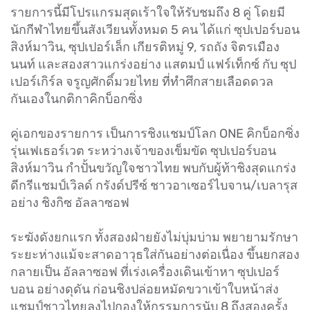
รายการนี้มีโปรแกรมสุดเร้าใจให้รับชมถึง 8 คู่ โดยมี
นักกีฬาไทยขึ้นสังเวียนทั้งหมด 5 คน ได้แก่ ซุปเปอร์บอน
สิงห์มาวิน, ซุปเปอร์เล็ก เกียรติหมู่ 9, รถถัง จิตรเมือง
นนท์ และสองสาวแกร่งอย่าง แสตมป์ แฟร์เท็กซ์ กับ ซุป
เปอร์เกิร์ล จรูญศักดิ์มวยไทย ที่ทำศึกสายเลือดดวล
กันเองในกติกาคิกบ็อกซิ่ง
คู่เอกของรายการ เป็นการชิงแชมป์โลก ONE คิกบ็อกซิ่ง
รุ่นเฟเธอร์เวต ระหว่างเจ้าของเข็มขัด ซุปเปอร์บอน
สิงห์มาวิน กำปั้นขวัญใจชาวไทย พบกับผู้ท้าชิงสุดแกร่ง
ดีกรีแชมป์เวิลด์ กรังด์ปรีซ์ ชาวอาเซอร์ไบจาน/เบลารุส
อย่าง ชิงกิซ อัลลาซอฟ
ระฆังดังยกแรก ทั้งสองฝ่ายยังไม่บุ่มบ่าม พยายามรักษา
ระยะห่างแม้จะสาดอาวุธใส่กันอย่างต่อเนื่อง ขึ้นยกสอง
กลายเป็น อัลลาซอฟ ที่เร่งเครื่องเดินเข้าหา ซุปเปอร์
บอน อย่างดุดัน ก่อนชิงปล่อยหมัดขวาเข้าใบหน้าส่ง
แชมป์ชาวไทยลงไปกองให้กรรมการนับ 8 ถึงสองครั้ง