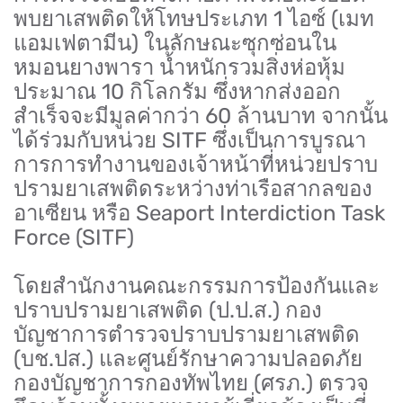
พบยาเสพติดให้โทษประเภท 1 ไอซ์ (เมท
แอมเฟตามีน) ในลักษณะซุกซ่อนใน
หมอนยางพารา น้ำหนักรวมสิ่งห่อหุ้ม
ประมาณ 10 กิโลกรัม ซึ่งหากส่งออก
สำเร็จจะมีมูลค่ากว่า 60 ล้านบาท จากนั้น
ได้ร่วมกับหน่วย SITF ซึ่งเป็นการบูรณา
การการทำงานของเจ้าหน้าที่หน่วยปราบ
ปรามยาเสพติดระหว่างท่าเรือสากลของ
อาเซียน หรือ Seaport Interdiction Task
Force (SITF)
โดยสำนักงานคณะกรรมการป้องกันและ
ปราบปรามยาเสพติด (ป.ป.ส.) กอง
บัญชาการตำรวจปราบปรามยาเสพติด
(บช.ปส.) และศูนย์รักษาความปลอดภัย
กองบัญชาการกองทัพไทย (ศรภ.) ตรวจ