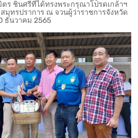
ตร ชินศรีที่ได้ทรงพระกรุณา​โปรดเกล้า​ฯ​
ัด​สมุทรปราการ​ ณ​ จวนผู้ว่าราชการจังหวัด​
​ 10 ธันวาคม 2565