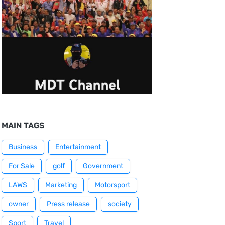
MAIN TAGS
Business
Entertainment
For Sale
golf
Government
LAWS
Marketing
Motorsport
owner
Press release
society
Sport
Travel