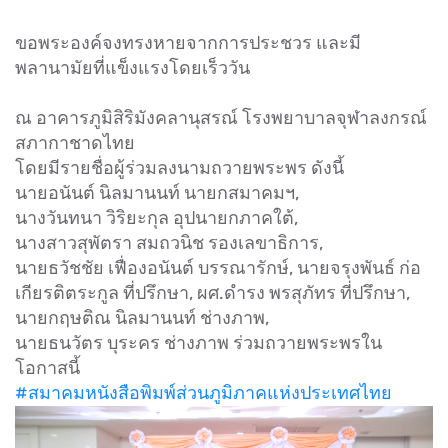
ขอพระองค์จงทรงหายจากการประชวร และมี
พลานามัยที่แข็งแรงโดยเร็ววัน
ณ อาคารภูมิสิริมังคลานุสรณ์ โรงพยาบาลจุฬาลงกรณ์
สภากาชาดไทย
โดยมีรายชื่อผู้ร่วมลงนามถวายพระพร ดังนี้
นายอนันต์ นิลมานนท์ นายกสมาคมฯ,
นางวันทนา วิริยะกุล อุปนายกภาคใต้,
นางสาวสุพัตรา สมถวนิช รองเลขาธิการ,
นายธวัชชัย เฟื่องอนันต์ บรรณารักษ์, นายจรุงพันธ์ ก่อ
เกียรติตระกูล ที่ปรึกษา, ผศ.ดำรง พรสุภัทร ที่ปรึกษา,
นายกฤษติณ นิลมานนท์ ช่างภาพ,
นายธนวัตร บุระคร ช่างภาพ ร่วมถวายพระพรใน
โอกาสนี้
#สมาคมหนังสือพิมพ์ส่วนภูมิภาคแห่งประเทศไทย