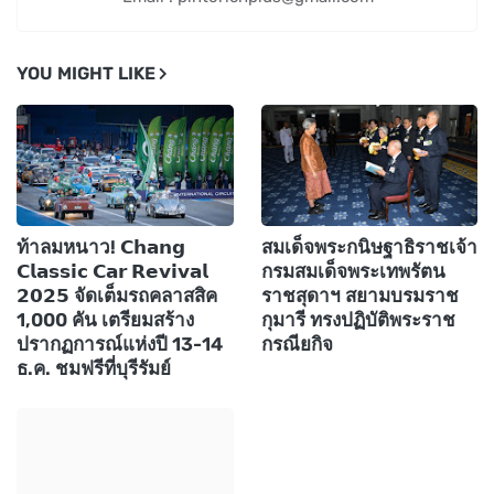
YOU MIGHT LIKE
ท้าลมหนาว! 𝗖𝗵𝗮𝗻𝗴
สมเด็จพระกนิษฐาธิราชเจ้า
𝗖𝗹𝗮𝘀𝘀𝗶𝗰 𝗖𝗮𝗿 𝗥𝗲𝘃𝗶𝘃𝗮𝗹
กรมสมเด็จพระเทพรัตน
𝟮𝟬𝟮𝟱 จัดเต็มรถคลาสสิค
ราชสุดาฯ สยามบรมราช
1,000 คัน เตรียมสร้าง
กุมารี ทรงปฏิบัติพระราช
ปรากฏการณ์แห่งปี 13-14
กรณียกิจ
ธ.ค. ชมฟรีที่บุรีรัมย์