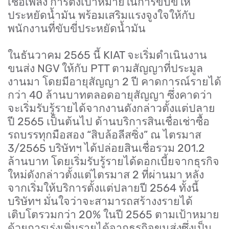
เชื้อเพลิง การตั้งเป้าหมายในการขับขี่ให้
ประหยัดน้ำมัน พร้อมเสริมแรงจูงใจให้กับ
พนักงานที่ขับขี่ประหยัดน้ำมัน
ในธันวาคม
2565
นี้
KIAT
จะเริ่มดำเนินงาน
ขนส่ง
NGV
ให้กับ
PTT
ตามสัญญาที่ประมูล
งานมา โดยมีอายุสัญญา
2
ปี คาดการณ์รายได้
กว่า
40
ล้านบาทตลอดอายุสัญญา ซึ่งคาดว่า
จะเริ่มรับรู้รายได้จากงานดังกล่าวตั้งแต่ปลาย
ปี
2565
เป็นต้นไป ด้านบริการสินเชื่อเช่าซื้อ
รถบรรทุกมือสอง
“
สิบล้อลีสซิ่ง
”
ณ ไตรมาส
3/2565
บริษัทฯ ได้ปล่อยสินเชื่อรวม
201.2
ล้านบาท โดยเริ่มรับรู้รายได้ดอกเบี้ยจากธุรกิจ
ใหม่ดังกล่าวตั้งแต่ไตรมาส
2
ที่ผ่านมา หลัง
จากเริ่มให้บริการตั้งแต่ปลายปี
2564
ทั้งนี้
บริษัทฯ มั่นใจว่าจะสามารถสร้างงรายได้
เติบโตรวมกว่า
20%
ในปี
2565
ตามเป้าหมาย
ด้วยการเร่งเพิ่มรายได้จากธุรกิจขนส่งซึ่งเป็น