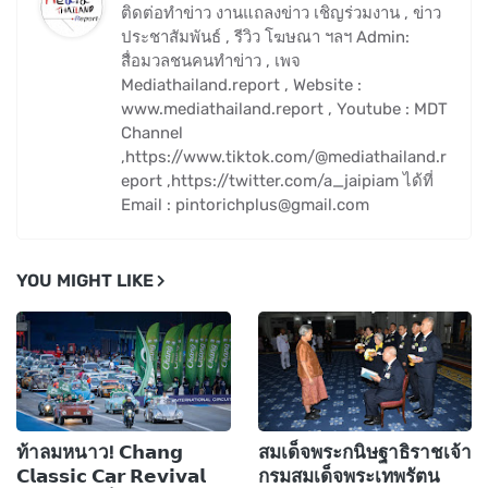
ติดต่อทำข่าว งานแถลงข่าว เชิญร่วมงาน , ข่าว
ประชาสัมพันธ์ , รีวิว โฆษณา ฯลฯ Admin:
สื่อมวลชนคนทำข่าว , เพจ
Mediathailand.report , Website :
www.mediathailand.report , Youtube : MDT
Channel
,https://www.tiktok.com/@mediathailand.r
eport ,https://twitter.com/a_jaipiam ได้ที่
Email : pintorichplus@gmail.com
YOU MIGHT LIKE
ท้าลมหนาว! 𝗖𝗵𝗮𝗻𝗴
สมเด็จพระกนิษฐาธิราชเจ้า
𝗖𝗹𝗮𝘀𝘀𝗶𝗰 𝗖𝗮𝗿 𝗥𝗲𝘃𝗶𝘃𝗮𝗹
กรมสมเด็จพระเทพรัตน