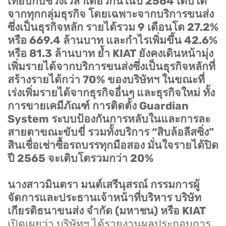
เทียบกับช่วงเวลาเดียวกันในปี
2564
เติบโต
จากทุกกลุ่มธุรกิจ โดยเฉพาะจากบริการขนส่ง
ซึ่งเป็นธุรกิจหลัก รายได้รวม
9
เดือนโต
27.2%
หรือ
669.4
ล้านบาท และกำไรเพิ่มขึ้น
42.6%
หรือ
81.3
ล้านบาท ย้ำ
KIAT
ยังคงเดินหน้ามุ่ง
เพิ่มรายได้จากบริการขนส่งซึ่งเป็นธุรกิจหลักที่
สร้างรายได้กว่า
70%
ของบริษัทฯ ในขณะที่
เร่งเพิ่มรายได้จากธุรกิจอื่นๆ และธุรกิจใหม่ ทั้ง
การขายเคมีภัณฑ์ การติดตั้ง
Guardian
System
ระบบป้องกันการหลับในและการละ
สายตาขณะขับขี่ รวมทั้งบริการ
“
สิบล้อลีสซิ่ง
”
สินเชื่อเช่าซื้อรถบรรทุกมือสอง มั่นใจรายได้ปิด
ปี
2565
จะเติบโตรวมกว่า
20%
นางสาวมินตรา มนต์เสรีนุสรณ์ กรรมการผู้
จัดการและประธานเจ้าหน้าที่บริหาร บริษัท
เกียรติธนาขนส่ง จำกัด (มหาชน) หรือ
KIAT
เปิดเผยว่า
บ
ริษัทฯ ได้รายงานผลประกอบการ