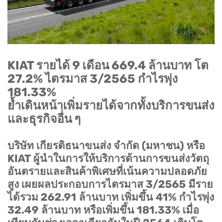
KIAT
รายได้
9
เดือน
669.4
ล้านบาท โต
27.2%
ไตรมาส
3/2565
กำไรพุ่ง
181.33%
ย้ำเดินหน้าเพิ่มรายได้จากทั้งบริการขนส่ง
และธุรกิจอื่น ๆ
บริษัท เกียรติธนาขนส่ง จำกัด (มหาชน) หรือ
KIAT
ผู้นำในการให้บริการด้านการขนส่งวัตถุ
อันตรายและสินค้าพิเศษที่เน้นความปลอดภัย
สูง เผยผลประกอบการไตรมาส
3/2565
มีราย
ได้รวม
262.91
ล้านบาท เพิ่มขึ้น
41%
กำไรพุ่ง
32.49
ล้านบาท หรือเพิ่มขึ้น
181.33%
เมื่อ