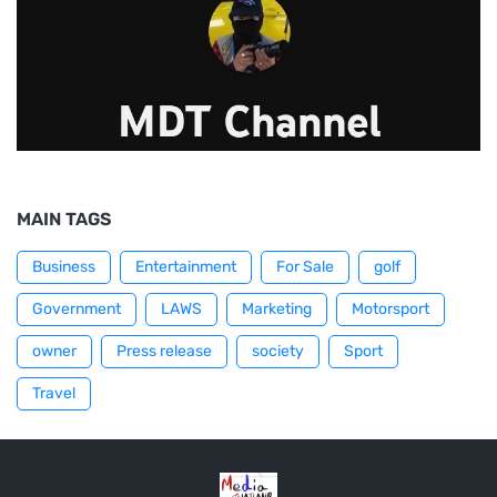
MAIN TAGS
Business
Entertainment
For Sale
golf
Government
LAWS
Marketing
Motorsport
owner
Press release
society
Sport
Travel