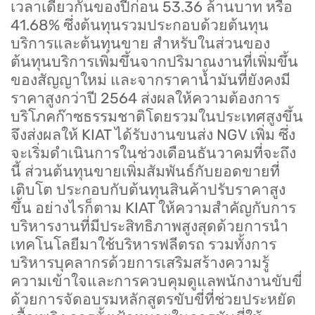
เวลาเดียวกันของปีก่อน
53.36
ล้านบาท หรือ
41.68%
ซึ่งต้นทุนรวมประกอบด้วยต้นทุน
บริการและต้นทุนขาย สำหรับในส่วนของ
ต้นทุนบริการเพิ่มขึ้นจากปริมาณงานที่เพิ่มขึ้น
ของสัญญาใหม่ และจากราคาน้ำมันที่ยังคงมี
ราคาสูงกว่าปี
2564
ส่งผลให้ความต้องการ
บริโภคก๊าซธรรมชาติโดยรวมในประเทศสูงขึ้น
จึงส่งผลให้
KIAT
ได้รับงานขนส่ง
NGV
เพิ่ม ซึ่ง
จะเริ่มดำเนินการในช่วงเดือนธันวาคมที่จะถึง
นี้ ส่วนต้นทุนขายเพิ่มสัมพันธ์กับยอดขายที่
เติบโต ประกอบกับต้นทุนสินค้าปรับราคาสูง
ขึ้น อย่างไรก็ตาม
KIAT
ให้ความสำคัญกับการ
บริหารงานที่มีประสิทธิภาพสูงสุดด้วยการนำ
เทคโนโลยีมาใช้บริหารฟลีตรถ รวมทั้งการ
บริหารบุคลากรด้วยการเสริมสร้างความรู้
ความเข้าใจและการควบคุมดูแลพนักงานขับขี่
ด้วยการจัดอบรมหลักสูตรขับขี่ที่ช่วยประหยัด