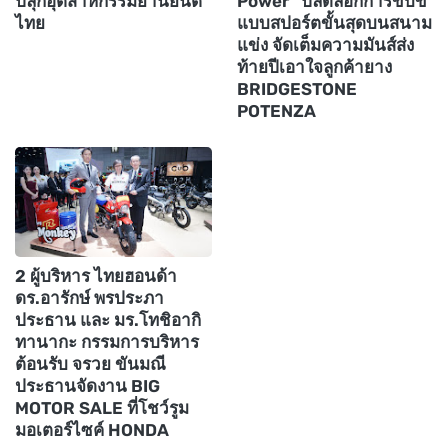
ปลุกอุตสาหกรรมยานยนต์
Power” ปลดล็อกการขับขี่
ไทย
แบบสปอร์ตขั้นสุดบนสนาม
แข่ง จัดเต็มความมันส์ส่ง
ท้ายปีเอาใจลูกค้ายาง
BRIDGESTONE
POTENZA
2 ผู้บริหาร ไทยฮอนด้า
ดร.อารักษ์ พรประภา
ประธาน และ มร.โทชิอากิ
ทานากะ กรรมการบริหาร
ต้อนรับ จรวย ขันมณี
ประธานจัดงาน BIG
MOTOR SALE ที่โชว์รูม
มอเตอร์ไซค์ HONDA