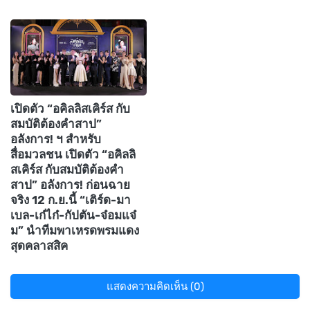
เปิดตัว “อคิลลิสเคิร์ส กับ
สมบัติต้องคำสาป”
อลังการ! ฯ สำหรับ
สื่อมวลชน เปิดตัว “อคิลลิ
สเคิร์ส กับสมบัติต้องคำ
สาป” อลังการ! ก่อนฉาย
จริง 12 ก.ย.นี้ “เติร์ด-มา
เบล-เก๋ไก๋-กัปตัน-จ๋อมแจ๋
ม” นำทีมพาเหรดพรมแดง
สุดคลาสสิค
แสดงความคิดเห็น (0)