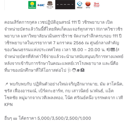
คอนเสิร์ตการกุศล เวชปฏิบัติอุนสรณ์ 111 ปี วชิรพยาบาล เปิด
จำหน่ายบัตรแล้ววันนี้ที่ไทยทิคเก็ตเมเจอร์ทุกสาขา !!!ภาควิชาวชิร
พยาบาล มหาวิทยาลัยนวมินทราธิราช จัดงานรำลึกครบรอบ 111 ปี
วชิรพยาบาลในบรรยากาศ 7 มกราคม 2566 ณ ศูนย์กลางสำคัญ
ของวัฒนธรรมแห่งประเทศไทย เวลา 18.00 – 20.00 น. 🎼🎹🎻
จำหน่ายบัตรที่หักค่าใช้จ่ายแล้วจะนำมาสนับสนุนบริการทางแพทย์
หลังจากเข้ารับการรักษาในคณะแพทย์เวรโรงพยาบาล และนี่คือ
ที่มาของนักศึกษาที่ให้โอกาสต่อไป 🩺🧑‍🎓🏥
📌 พบกับพบกับ ปฏิทินตัวอย่างใหม่เจริญอีกมากมาย, มัม ลาโคนิค,
ชรัส เฟื่องอารมณ์, เบิร์ดกะฮาร์ท, กบ เสาวนิตย์ นวพันธ์, แอ็ค
โชคชัย หมู่มากจากเวทีเพลงทอง, โน้ต ศรัณย์คนึง บรรพตจาก เวที
KPN
อื่นๆ 🎫 โค้ดราคา 5,000/3,500/2,500/1,000