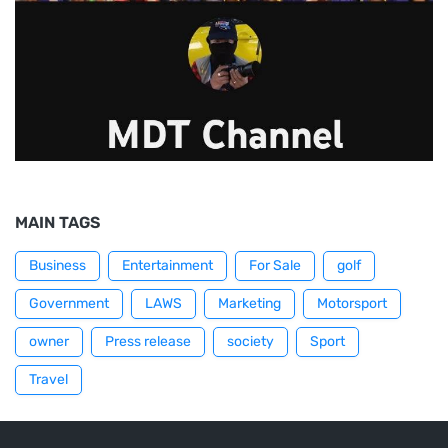
MAIN TAGS
Business
Entertainment
For Sale
golf
Government
LAWS
Marketing
Motorsport
owner
Press release
society
Sport
Travel