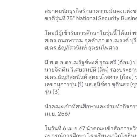
สมาคมนักธุรกิจรักษาความมั่นคงแห่งชา
ชาติรุ่นที่ 75" National Security Bus
โดยมีผู้เข้ารับการศึกษาในรุ่นนี้ ได้แก
ศ.ดร.กนกพรรณ จุลคำภา ดร.ณรงค์ บุรีเร
ศ.ดร.ธัญภัสวนันท์​ สุตธนไพศาล
มี พ.ต.อ.ดร.ณรัฐช์พงศ์ อุดมศรี (ต้อม) 
นายจิตติน วิเศษสมบัติ (ติน) รองประธานร
ศ.ดร.ธัญภัสยนันท์ สุตธนไพศาล (ก้อย) ร
เลขานุการรุ่น (1) นส.สุนิช์ศา ชุตินธร (
รุ่น (3)
นำคณะเข้าทัศนศึกษาและร่วมทำกิจกรรมในพ
เม.ย. 2567
ในวันที่ 6 เม.ย.67 นำคณะเข้าสักการะ
อุปกรณ์การศึกษา โรงเรียนนาวิกโยธิน