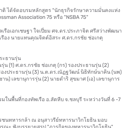
ติ ได้จัดอบรมหลักสูตร "นักธุรกิจรักษาความมั่นคงแห่ง
inessman Association 75 หรือ "NSBA 75"
่ พลเรือเอกเชษฐา​ ใจเปี่ยม ศจ.ดร.ประภาจิต ศรีสว่างพัฒนา
ือง นาย​แทนคุณจิตต์อิสระ ศ.ดร.กรชัย ช่อเกตุ
ประธานรุ่น
ุ่น (1) ศ.ดร.กรชัย ช่อเกตุ (กร) รองประธานรุ่น (2)
องประธานรุ่น (3) น.ต.ดร.ณัฏฐวัฒน์ นิธิทักษ์นาคิน (นพ)
ซูซาน) เลขานุการรุ่น (2) นายดำริ สุขมาศ (เอ) เลขานุการ
ื้นที่กองทัพเรือ อ.สัตหีบ จ.ชลบุรี ระหว่างวันที่ 6 -7
วีรชนทหารกล้า ณ อนุสาวรีย์ทหารนาวิกโยธิน มอบ
บูรณะ ฟังบรรยายสรุป "ภารกิจของทหารนาวิกโยธิน"