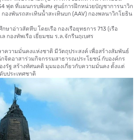
4 ฟุต ที่แผนกรบพิเศษ ศูนย์การฝึกหน่วยบัญชาการนาวิก
 กองพันรถสะเทินน้ำสะเทินบก (AAV) กองพลนาวิกโยธิน
ศึกษาอ่าวสัตหีบ โดยเรือ กองเรือยุทธการ 713 (เรือ
ทะเล กองทัพเรือ เยี่ยมชม ร.ล.จักรีนฤเบศร
วามมั่นคงแห่งชาติ มีวัตถุประสงค์ เพื่อสร้างสัมพันธ์
้างนักจิตอาสาร่วมกิจกรรมสาธารณประโยชน์ กับองค์กร
ัฐ สร้างทัศนคติ มุมมองเกี่ยวกับความมั่นคง ตั้งแต่
ดับประเทศชาติ