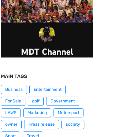
MAIN TAGS
Business
Entertainment
For Sale
golf
Government
LAWS
Marketing
Motorsport
owner
Press release
society
Sport
Travel