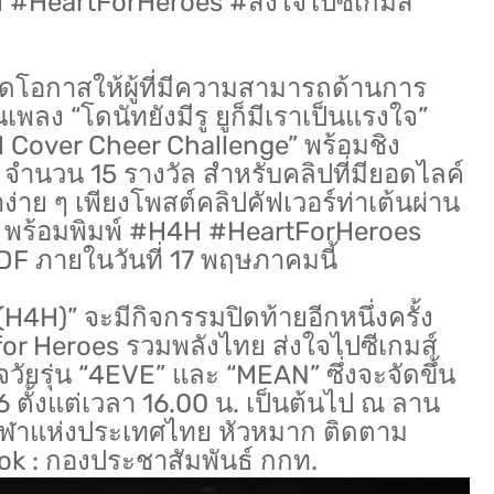
 #HeartForHeroes #ส่งใจไปซีเกมส์
ิดโอกาสให้ผู้ที่มีความสามารถด้านการ
เพลง “โดนัทยังมีรู ยูก็มีเราเป็นแรงใจ”
H Cover Cheer Challenge” พร้อมชิง
จำนวน 15 รางวัล สำหรับคลิปที่มียอดไลค์
ง่าย ๆ เพียงโพสต์คลิปคัฟเวอร์ท่าเต้นผ่าน
ง พร้อมพิมพ์ #H4H #HeartForHeroes
 ภายในวันที่ 17 พฤษภาคมนี้
H4H)” จะมีกิจกรรมปิดท้ายอีกหนึ่งครั้ง
for Heroes รวมพลังไทย ส่งใจไปซีเกมส์
ใจวัยรุ่น “4EVE” และ “MEAN” ซึ่งจะจัดขึ้น
6 ตั้งแต่เวลา 16.00 น. เป็นต้นไป ณ ลาน
ีฬาแห่งประเทศไทย หัวหมาก ติดตาม
ok : กองประชาสัมพันธ์ กกท.