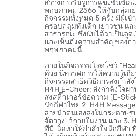
สร้างการรับรู้การแข่งขันซีเกม
พฤษภาคม 2566 ให้กับกลุ่มเ
กิจกรรมทั้งหมด 5 ครั้ง มีผู้
ครอบคลุมทั้งเด็ก เยาวชน และก
สาธารณะ ซึ่งนับได้ว่าเป็นจุดเ
และเห็นถึงความสำคัญของการแข
พฤษภาคมนี้
ภายในกิจกรรมโรดโชว์ “Heart 
ด้วย นิทรรศการให้ความรู้เกี
กิจกรรมสาธิตวิธีการส่งกำลังใ
H4H E-Cheer: ส่งกำลังใจผ่
ส่งสติ๊กเกอร์ข้อความ (E-Stic
นักกีฬาไทย 2. H4H Message 
ลายมือตนเองลงในกระดาษรูปห
จัดวางไว้ภายในงาน และ 3. H
ที่มีเนื้อหาให้กำลังใจนักกี