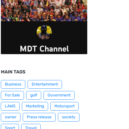
MAIN TAGS
Business
Entertainment
For Sale
golf
Government
LAWS
Marketing
Motorsport
owner
Press release
society
Sport
Travel